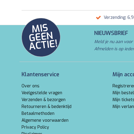
Verzending: 6,
MI
S
G
E
E
A
C
TI
N
NIEUWSBRIEF
E!
Meld je nu aan voor 
Afmelden is op iede
Klantenservice
Mijn acc
Over ons
Registrere
Veelgestelde vragen
Mijn bestel
Verzenden & bezorgen
Mijn ticket
Retourneren & bedenktijd
Mijn verlan
Betaalmethoden
Algemene voorwaarden
Privacy Policy