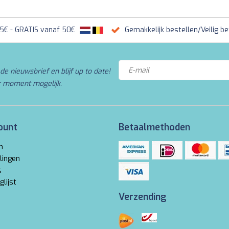
95€ - GRATIS vanaf 50€
Gemakkelijk bestellen/Veilig be
de nieuwsbrief en blijf up to date!
r moment mogelijk.
ount
Betaalmethoden
n
lingen
s
glijst
Verzending