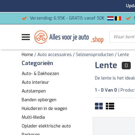
Update
Verzending: 6,95€ - GRATIS vanaf 50€
Home
/
Auto accessoires
/
Seizoensproducten
/
Lente
Categorieën
Lente
0
Auto- & Dakhoezen
De lente is het ide
Auto interieur
1 - 0 Van 0
| Produc
Autolampen
Banden opbergen
Huisdieren in de wagen
Multi-Media
Oplader elektrische auto
Parkeren