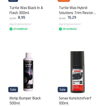
Turtle Wax Black In A
Turtle Wax Hybrid
Flash 300ml
Solutions Trim Restorer
8,95
15,29
- 296ml
12,99
16,99
Nog niet gewaardeerd
Nog niet gewaardeerd
OP VOORRAAD
OP VOORRAAD
Sale
Sale
Motip Bumper Black
Sonax Kunststofverf
500ml
100ml