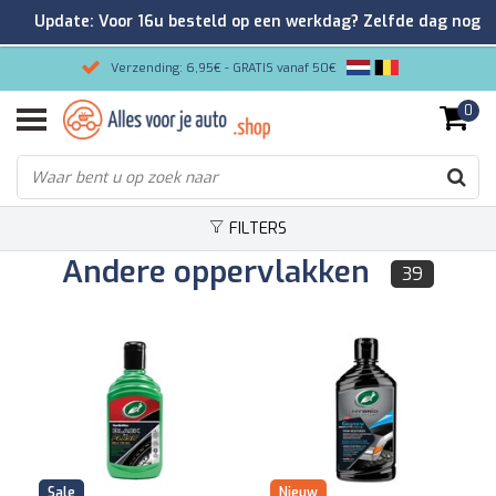
Update: Voor 16u besteld op een werkdag? Zelfde dag nog
verzonden!
Verzending: 6,95€ - GRATIS vanaf 50€
0
Gemakkelijk bestellen/Veilig betalen
9.2/10 Klantenrating via Kiyoh!
FILTERS
Andere oppervlakken
39
Sale
Nieuw