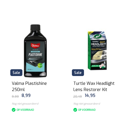
Sale
Sale
Valma Plastishine
Turtle Wax Headlight
250ml
Lens Restorer Kit
8,99
14,95
9,99
20,49
Nog niet gewaardeerd
Nog niet gewaardeerd
OP VOORRAAD
OP VOORRAAD