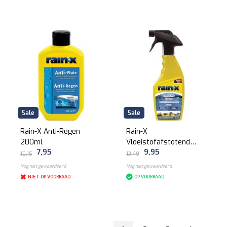
Sale
Sale
Rain-X Anti-Regen
Rain-X
200ml
Vloeistofafstotend
7,95
9,95
Plastic - 500ml
10,15
13,49
Nog niet gewaardeerd
Nog niet gewaardeerd
NIET OP VOORRAAD
OP VOORRAAD