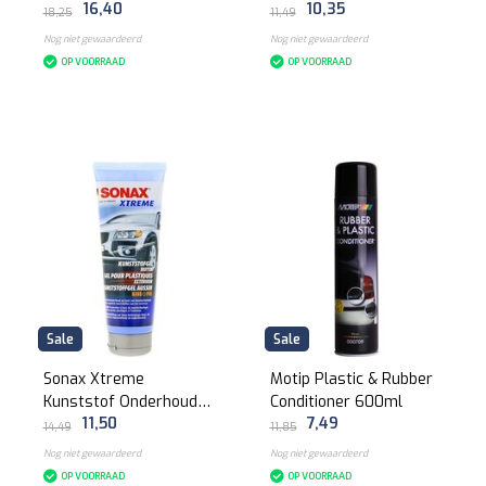
16,40
10,35
18,25
11,49
Nog niet gewaardeerd
Nog niet gewaardeerd
OP VOORRAAD
OP VOORRAAD
Sale
Sale
Sonax Xtreme
Motip Plastic & Rubber
Kunststof Onderhoud
Conditioner 600ml
11,50
7,49
Gel 250ml
14,49
11,85
Nog niet gewaardeerd
Nog niet gewaardeerd
OP VOORRAAD
OP VOORRAAD