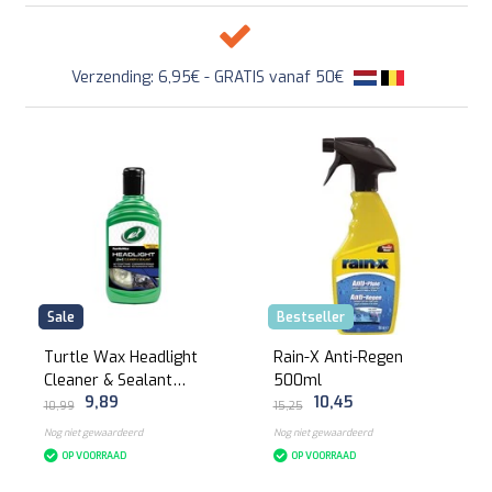
Verzending: 6,95€ - GRATIS vanaf 50€
Sale
Bestseller
Turtle Wax Headlight
Rain-X Anti-Regen
Cleaner & Sealant
500ml
9,89
10,45
300ml
10,99
15,25
Nog niet gewaardeerd
Nog niet gewaardeerd
OP VOORRAAD
OP VOORRAAD