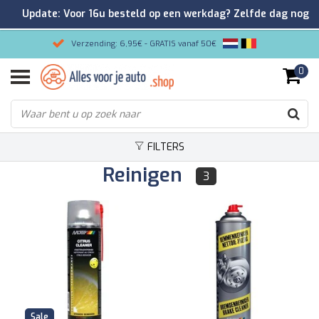
Update: Voor 16u besteld op een werkdag? Zelfde dag nog
verzonden!
Verzending: 6,95€ - GRATIS vanaf 50€
0
Gemakkelijk bestellen/Veilig betalen
9.2/10 Klantenrating via Kiyoh!
FILTERS
Reinigen
3
Sale