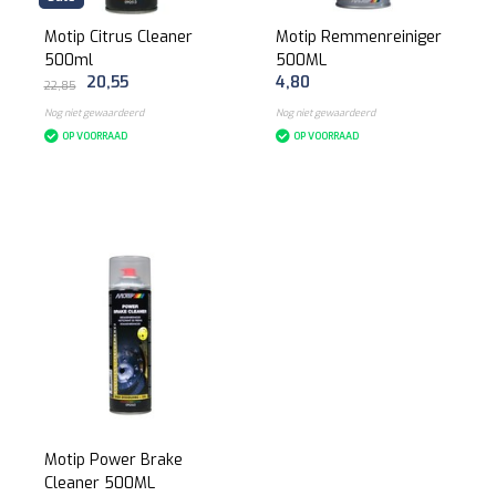
Motip Citrus Cleaner
Motip Remmenreiniger
500ml
500ML
20,55
4,80
22,85
Nog niet gewaardeerd
Nog niet gewaardeerd
OP VOORRAAD
OP VOORRAAD
Motip Power Brake
Cleaner 500ML