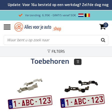
Update: Voor 16u besteld op een werkdag? Zelfde dag nog
verzonden!
Verzending: 6,95€ - GRATIS vanaf 50€
0
Gemakkelijk bestellen/Veilig betalen
9.2/10 Klantenrating via Kiyoh!
FILTERS
Toebehoren
11