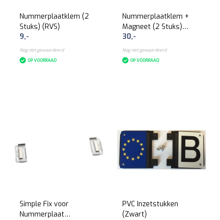
Nummerplaatklem (2
Nummerplaatklem +
Stuks) (RVS)
Magneet (2 Stuks)
9,-
30,-
(RVS)
Nog niet gewaardeerd
Nog niet gewaardeerd
OP VOORRAAD
OP VOORRAAD
Simple Fix voor
PVC Inzetstukken
Nummerplaat
(Zwart)