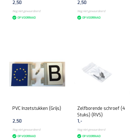
2,50
2,50
520x110mm (2 Stuks)
(PVC)
Nog niet gewaardeerd
Nog niet gewaardeerd
OP VOORRAAD
OP VOORRAAD
PVC Inzetstukken (Grijs)
Zelfborende schroef (4
Stuks) (RVS)
2,50
1,-
Nog niet gewaardeerd
Nog niet gewaardeerd
OP VOORRAAD
OP VOORRAAD