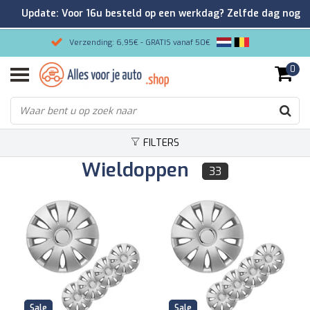
Update: Voor 16u besteld op een werkdag? Zelfde dag nog
verzonden!
Verzending: 6,95€ - GRATIS vanaf 50€
0
Gemakkelijk bestellen/Veilig betalen
9.2/10 Klantenrating via Kiyoh!
FILTERS
Wieldoppen
33
Sale
Sale