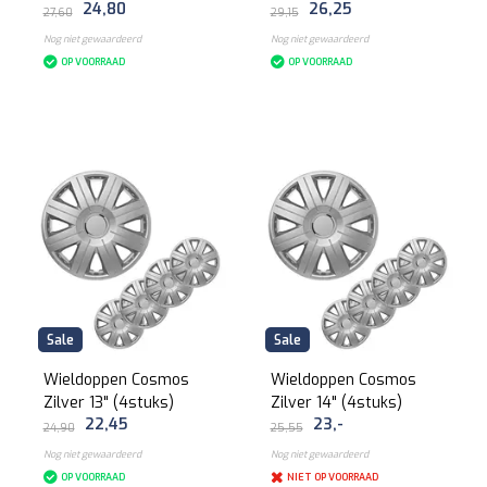
24,80
26,25
27,60
29,15
Nog niet gewaardeerd
Nog niet gewaardeerd
OP VOORRAAD
OP VOORRAAD
Sale
Sale
Wieldoppen Cosmos
Wieldoppen Cosmos
Zilver 13" (4stuks)
Zilver 14" (4stuks)
22,45
23,-
24,90
25,55
Nog niet gewaardeerd
Nog niet gewaardeerd
OP VOORRAAD
NIET OP VOORRAAD