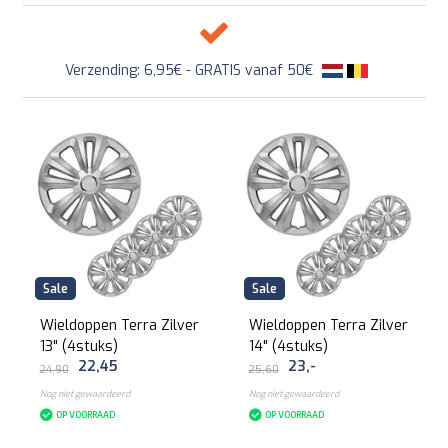
Verzending: 6,95€ - GRATIS vanaf 50€
Sale
Sale
Wieldoppen Terra Zilver
Wieldoppen Terra Zilver
13" (4stuks)
14" (4stuks)
22,45
23,-
24,90
25,60
Nog niet gewaardeerd
Nog niet gewaardeerd
OP VOORRAAD
OP VOORRAAD