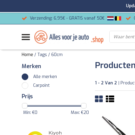
Update
Verzending: 6,95€ - GRATIS vanaf 50€
Home
/
Tags
/
60cm
Producte
Merken
Alle merken
1 - 2 Van 2
| Produc
Carpoint
Prijs
Min: €
0
Max: €
20