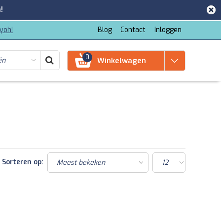
!
iyoh!
Blog
Contact
Inloggen
0
Winkelwagen
Sorteren op: