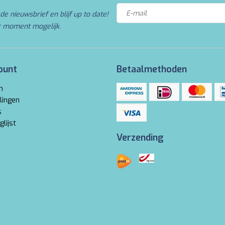
de nieuwsbrief en blijf up to date!
r moment mogelijk.
ount
Betaalmethoden
n
lingen
s
glijst
Verzending