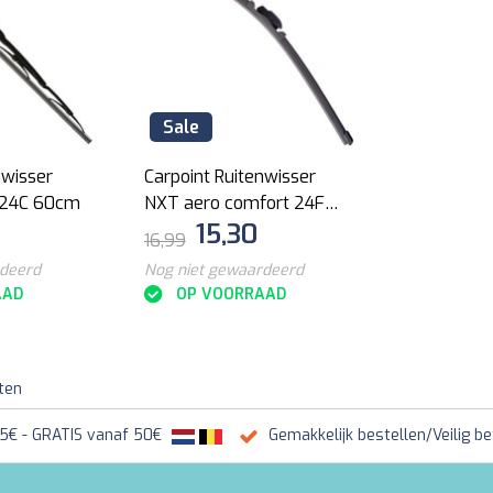
Sale
nwisser
Carpoint Ruitenwisser
 24C 60cm
NXT aero comfort 24F
15,30
60cm
16,99
rdeerd
Nog niet gewaardeerd
AAD
OP VOORRAAD
ten
95€ - GRATIS vanaf 50€
Gemakkelijk bestellen/Veilig be