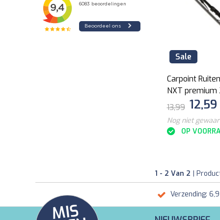
Sale
Carpoint Ruite
NXT premium
12,59
13,99
Nog niet gewaa
OP VOORR
1 - 2 Van 2
| Produc
Verzending: 6,
MI
S
G
E
E
A
C
TI