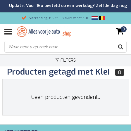
Update: Voor 16u besteld op een werkdag? Zelfde dag nog
verzonden!
Verzending: 6,95€ - GRATIS vanaf 50€
0
Gemakkelijk bestellen/Veilig betalen
9.2/10 Klantenrating via Kiyoh!
FILTERS
Producten getagd met Klei
0
Geen producten gevonden!...