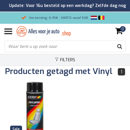
Update: Voor 16u besteld op een werkdag? Zelfde dag nog
verzonden!
Verzending: 6,95€ - GRATIS vanaf 50€
0
Gemakkelijk bestellen/Veilig betalen
9.2/10 Klantenrating via Kiyoh!
FILTERS
Producten getagd met Vinyl
1
Sale