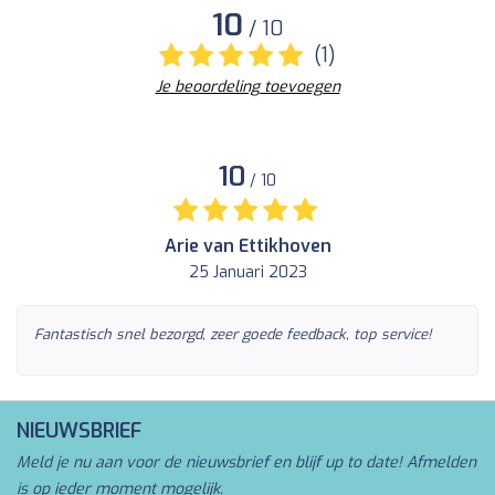
10
/ 10
(1)
Je beoordeling toevoegen
10
/ 10
Arie van Ettikhoven
25 Januari 2023
Fantastisch snel bezorgd, zeer goede feedback, top service!
NIEUWSBRIEF
Meld je nu aan voor de nieuwsbrief en blijf up to date! Afmelden
is op ieder moment mogelijk.