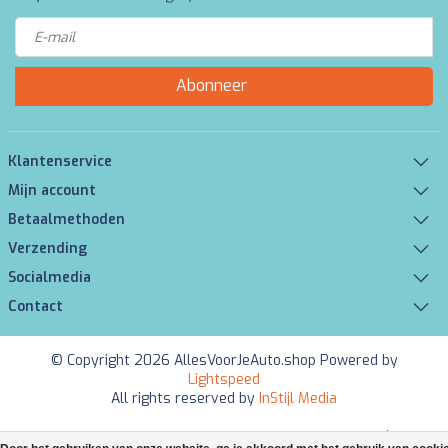
Abonneer
Klantenservice
Mijn account
Betaalmethoden
Verzending
Socialmedia
Contact
© Copyright 2026 AllesVoorJeAuto.shop Powered by
Lightspeed
All rights reserved by
InStijl Media
Beoordeling op
KiyOh
voor AllesVoorJeAuto.shop: 9.5/10 (6085