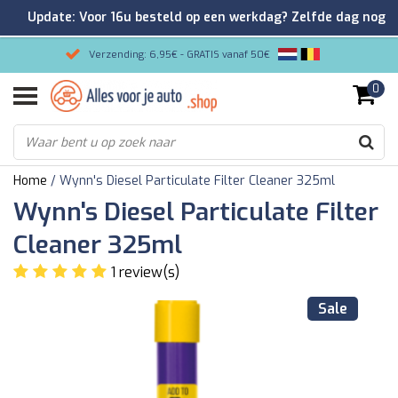
Update: Voor 16u besteld op een werkdag? Zelfde dag nog
verzonden!
Verzending: 6,95€ - GRATIS vanaf 50€
0
Gemakkelijk bestellen/Veilig betalen
9.2/10 Klantenrating via Kiyoh!
Home
/
Wynn's Diesel Particulate Filter Cleaner 325ml
Wynn's Diesel Particulate Filter
Cleaner 325ml
1 review(s)
Sale