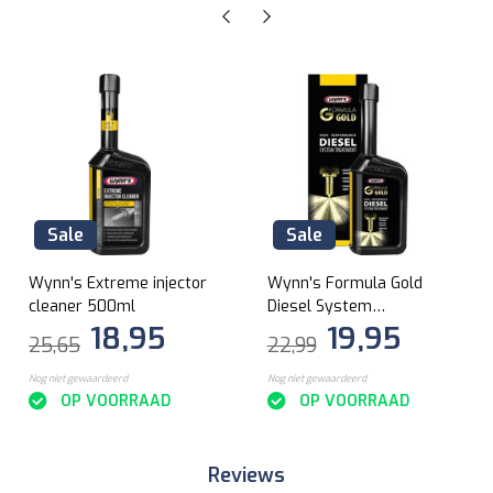
Sale
Sale
Wynn's Extreme injector
Wynn's Formula Gold
cleaner 500ml
Diesel System
18,95
19,95
Treatment 500ml
25,65
22,99
Nog niet gewaardeerd
Nog niet gewaardeerd
OP VOORRAAD
OP VOORRAAD
Reviews