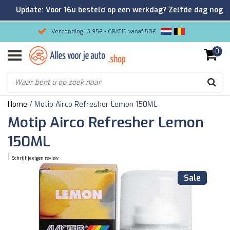
Update: Voor 16u besteld op een werkdag? Zelfde dag nog
verzonden!
Verzending: 6,95€ - GRATIS vanaf 50€
0
Gemakkelijk bestellen/Veilig betalen
9.2/10 Klantenrating via Kiyoh!
Home
/
Motip Airco Refresher Lemon 150ML
Motip Airco Refresher Lemon
150ML
|
Schrijf je eigen review
Sale