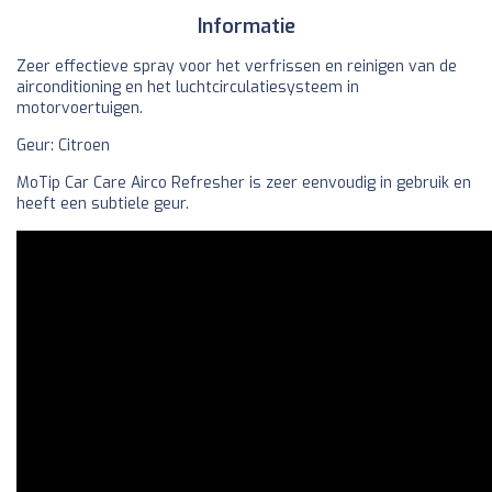
Informatie
Zeer effectieve spray voor het verfrissen en reinigen van de
airconditioning en het luchtcirculatiesysteem in
motorvoertuigen.
Geur: Citroen
MoTip Car Care Airco Refresher is zeer eenvoudig in gebruik en
heeft een subtiele geur.