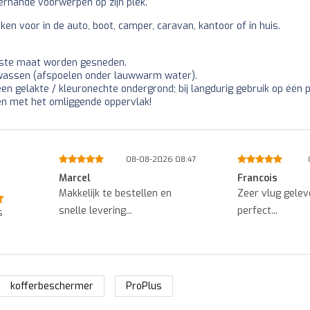
erhande voorwerpen op zijn plek.
ken voor in de auto, boot, camper, caravan, kantoor of in huis.
nste maat worden gesneden.
 wassen (afspoelen onder lauwwarm water).
een gelakte / kleuronechte ondergrond; bij langdurig gebruik op één
en met het omliggende oppervlak!
8:52
08-08-2026 08:47
Marcel
Francois
.
Makkelijk te bestellen en
Zeer vlug gelev
snelle levering...
perfect...
s
kofferbeschermer
ProPlus