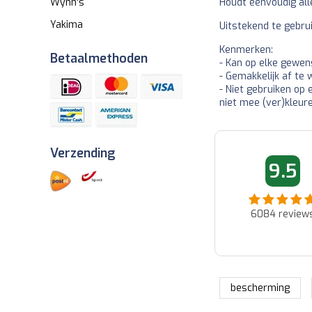
Houdt eenvoudig all
Wynn's
Yakima
Uitstekend te gebrui
Kenmerken:
Betaalmethoden
- Kan op elke gewe
- Gemakkelijk af te
- Niet gebruiken op 
niet mee (ver)kleur
Verzending
06-06-2026 09:09
06-06-2026 0
9.5
Fred
Ad
Fijne website goede prijzen en
Snel en netjes afgeleverd..
snele verzending...
6084
review
bescherming