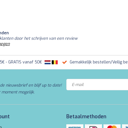
nden
klanten door het schrijven van een review
oegen
95€ - GRATIS vanaf 50€
Gemakkelijk bestellen/Veilig be
de nieuwsbrief en blijf up to date!
r moment mogelijk.
ount
Betaalmethoden
n