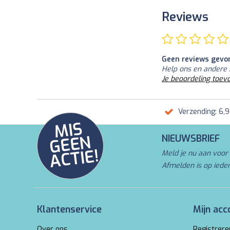
Reviews
Geen reviews gevo
Help ons en andere 
Je beoordeling toev
Verzending: 6,
MI
S
G
E
E
A
C
TI
N
NIEUWSBRIEF
E!
Meld je nu aan voor 
Afmelden is op iede
Klantenservice
Mijn acc
Over ons
Registrere