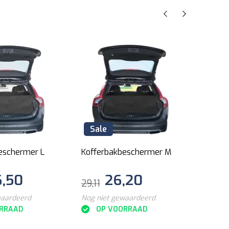
Sale
Sal
eschermer L
Kofferbakbeschermer M
Propl
elast
6,50
26,20
dubbel
29,11
16,10
waardeerd
Nog niet gewaardeerd
Nog ni
RRAAD
OP VOORRAAD
O