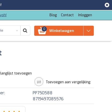
!
iyoh!
Blog
Contact
Inloggen
0
Winkelwagen
t
langlijst toevoegen
Toevoegen aan vergelijking
er:
PP750588
8719497085576