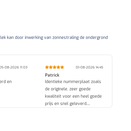
 plek kan door inwerking van zonnestraling de ondergrond
05-08-2026 11:03
01-08-2026 14:45
Patrick
Ed
erd en
Identieke nummerplaat zoals
Snel 
de originele, zeer goede
goede
kwaliteit voor een heel goede
prijs en snel geleverd....