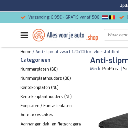
Update
Verzending: 6,95€ - GRATIS vanaf 50€
Home
/
Anti-slipmat zwart 120x100cm vloeistofdicht
Anti-slip
Categorieën
Merk:
ProPlus
|
Sc
Nummerplaten (BE)
Nummerplaathouders (BE)
Kentekenplaten (NL)
Kentekenplaathouders (NL)
Funplaten / Fantasieplaten
Auto accessoires
Aanhanger, dak- en fietsdragers