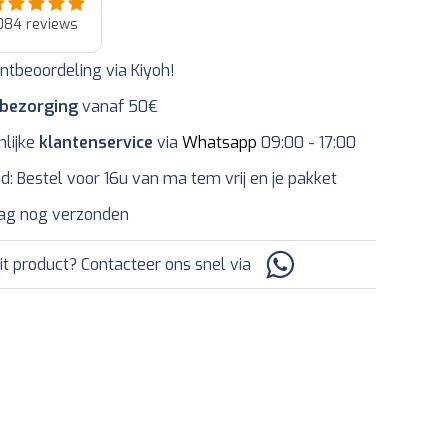
084
reviews
ntbeoordeling via Kiyoh!
 bezorging
vanaf 50€
nlijke
klantenservice
via
Whatsapp
09:00 - 17:00
jd: Bestel voor 16u van ma tem vrij en je pakket
ag nog verzonden
it product? Contacteer ons snel via