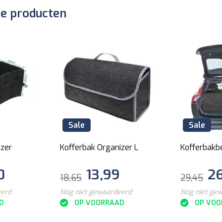
de producten
Sale
Sale
izer
Kofferbak Organizer L
Kofferbakb
0
13,99
2
18,65
29,45
eerd
Nog niet gewaardeerd
Nog niet ge
D
OP VOORRAAD
OP VOO