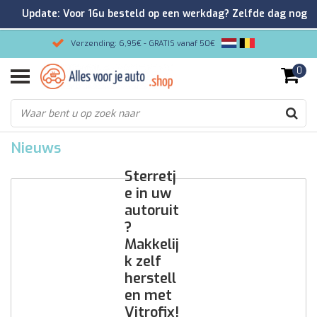
Update: Voor 16u besteld op een werkdag? Zelfde dag nog
verzonden!
Verzending: 6,95€ - GRATIS vanaf 50€
0
Gemakkelijk bestellen/Veilig betalen
9.2/10 Klantenrating via Kiyoh!
Nieuws
Sterretj
e in uw
autoruit
?
Makkelij
k zelf
herstell
en met
Vitrofix!