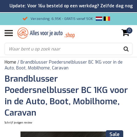
Update: Voor 16u besteld op een werkdag? Zelfde dag nog
verzonden!
Verzending: 6,95€ - GRATIS vanaf 50€
0
Gemakkelijk bestellen/Veilig betalen
9.2/10 Klantenrating via Kiyoh!
Home
/
Brandblusser Poedersnelblusser BC 1KG voor in de
Auto, Boot, Mobilhome, Caravan
Brandblusser
Poedersnelblusser BC 1KG voor
in de Auto, Boot, Mobilhome,
Caravan
Schrijf je eigen review
Sale