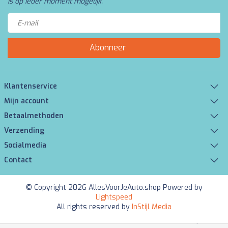
is op ieder moment mogelijk.
Abonneer
Klantenservice
Mijn account
Betaalmethoden
Verzending
Socialmedia
Contact
© Copyright 2026 AllesVoorJeAuto.shop Powered by
Lightspeed
All rights reserved by
InStijl Media
Beoordeling op
KiyOh
voor AllesVoorJeAuto.shop: 9.5/10 (6085