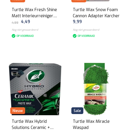
Turtle Wax Fresh Shine
Turtle Wax Snow Foam
Matt Interieurreiniger
Cannon Adapter Karcher
4,49
9,99
doekjes 24 stuks
4,99
Nog niet gewaardeerd
Nog niet gewaardeerd
OP VOORRAAD
OP VOORRAAD
Nieuw
Sale
Turtle Wax Hybrid
Turtle Wax Miracle
Solutions Ceramic +
Waspad