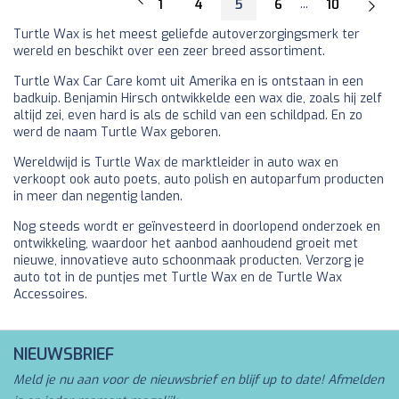
...
1
4
5
6
10
Turtle Wax is het meest geliefde autoverzorgingsmerk ter
wereld en beschikt over een zeer breed assortiment.
Turtle Wax Car Care komt uit Amerika en is ontstaan in een
badkuip. Benjamin Hirsch ontwikkelde een wax die, zoals hij zelf
altijd zei, even hard is als de schild van een schildpad. En zo
werd de naam Turtle Wax geboren.
Wereldwijd is Turtle Wax de marktleider in auto wax en
verkoopt ook auto poets, auto polish en autoparfum producten
in meer dan negentig landen.
Nog steeds wordt er geïnvesteerd in doorlopend onderzoek en
ontwikkeling, waardoor het aanbod aanhoudend groeit met
nieuwe, innovatieve auto schoonmaak producten. Verzorg je
auto tot in de puntjes met Turtle Wax en de Turtle Wax
Accessoires.
NIEUWSBRIEF
Meld je nu aan voor de nieuwsbrief en blijf up to date! Afmelden