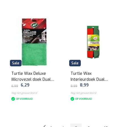
Sale
Sale
Turtle Wax Deluxe
Turtle Wax
Microvezel doek Dual
Interieurdoek Dual
6,29
8,99
Action
Action
6,99
9,99
Nog niet gewaardeerd
Nog niet gewaardeerd
OP VOORRAAD
OP VOORRAAD