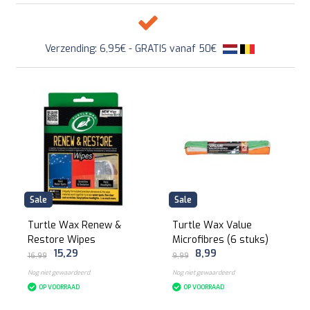
Verzending: 6,95€ - GRATIS vanaf 50€
Sale
Sale
Turtle Wax Renew &
Turtle Wax Value
Restore Wipes
Microfibres (6 stuks)
15,29
8,99
16,99
9,99
Nog niet gewaardeerd
Nog niet gewaardeerd
OP VOORRAAD
OP VOORRAAD