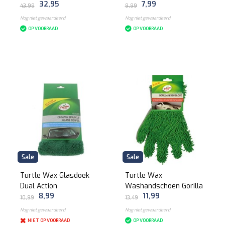
32,95
7,99
Graphene Paste Wax
43,99
9,99
Nog niet gewaardeerd
Nog niet gewaardeerd
OP VOORRAAD
OP VOORRAAD
Sale
Sale
Turtle Wax Glasdoek
Turtle Wax
Dual Action
Washandschoen Gorilla
8,99
11,99
10,99
13,49
Nog niet gewaardeerd
Nog niet gewaardeerd
NIET OP VOORRAAD
OP VOORRAAD