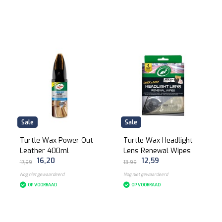
Sale
Sale
Turtle Wax Power Out
Turtle Wax Headlight
Leather 400ml
Lens Renewal Wipes
16,20
12,59
17,99
13,99
Nog niet gewaardeerd
Nog niet gewaardeerd
OP VOORRAAD
OP VOORRAAD