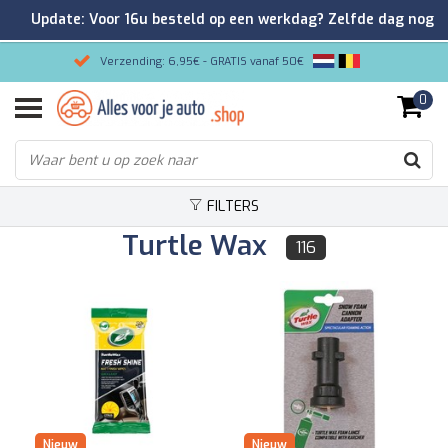
Update: Voor 16u besteld op een werkdag? Zelfde dag nog
verzonden!
Verzending: 6,95€ - GRATIS vanaf 50€
0
Gemakkelijk bestellen/Veilig betalen
9.2/10 Klantenrating via Kiyoh!
FILTERS
Turtle Wax
116
Nieuw
Nieuw