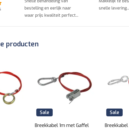
Makkelijk te bestellen en
Zeer vlug gele
snelle levering...
perfect...
s
t...
de producten
Sale
Sale
Breekkabel 1m met Gaffel
Breekkabel