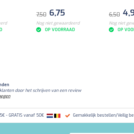
6,75
4,
7,50
6,50
eerd
Nog niet gewaardeerd
Nog niet ge
D
OP VOORRAAD
OP VOO
nden
klanten door het schrijven van een review
oegen
95€ - GRATIS vanaf 50€
Gemakkelijk bestellen/Veilig be