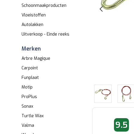
Schoonmaakproducten
Vloeistoffen
Autolakken
Uitverkoop - Einde reeks
Merken
Arbre Magique
Carpoint
Funplaat
Motip
ProPlus
Sonax
Turtle Wax
06-06-2026 09:09
08-08-2026 
9.5
Valma
Fred
Kristiaan