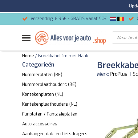
Update
Verzending: 6,95€ - GRATIS vanaf 50€
Home
/
Breekkabel 1m met Haak
Breekkabe
Categorieën
Merk:
ProPlus
|
Sc
Nummerplaten (BE)
Nummerplaathouders (BE)
Kentekenplaten (NL)
Kentekenplaathouders (NL)
Funplaten / Fantasieplaten
Auto accessoires
Aanhanger, dak- en fietsdragers