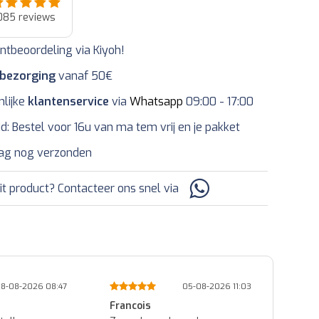
085
reviews
ntbeoordeling via Kiyoh!
 bezorging
vanaf 50€
nlijke
klantenservice
via
Whatsapp
09:00 - 17:00
jd: Bestel voor 16u van ma tem vrij en je pakket
ag nog verzonden
it product? Contacteer ons snel via
05-08-2026 11:03
01-08-2026 14:45
Patrick
Ed