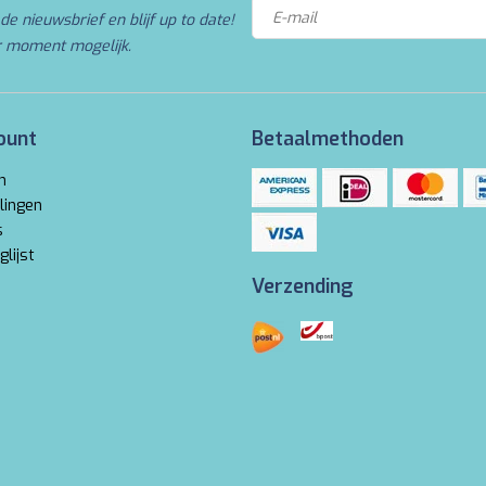
de nieuwsbrief en blijf up to date!
r moment mogelijk.
ount
Betaalmethoden
n
lingen
s
glijst
Verzending