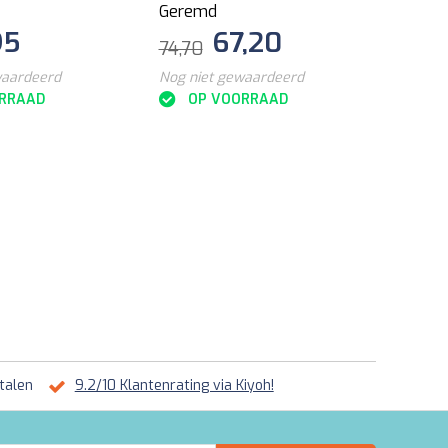
Geremd
95
67,20
74,70
waardeerd
Nog niet gewaardeerd
RRAAD
OP VOORRAAD
talen
9.2/10 Klantenrating via Kiyoh!