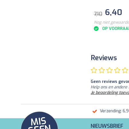
6,40
7,10
Nog niet gewaard
OP VOORRAA
Reviews
Geen reviews gevo
Help ons en andere 
Je beoordeling toev
Verzending: 6,
MI
S
G
E
E
A
C
TI
NIEUWSBRIEF