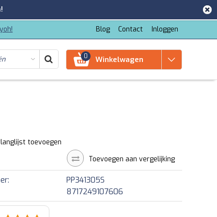
!
iyoh!
Blog
Contact
Inloggen
0
Winkelwagen
langlijst toevoegen
Toevoegen aan vergelijking
er:
PP341305S
8717249107606