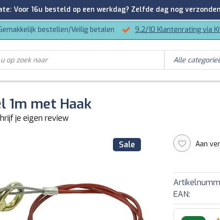
: Voor 16u besteld op een werkdag? Zelfde dag nog verzonden
Gemakkelijk bestellen/Veilig betalen
9.2/10 Klantenrating via K
l 1m met Haak
hrijf je eigen review
Aan ver
Sale
Artikelnumm
EAN: