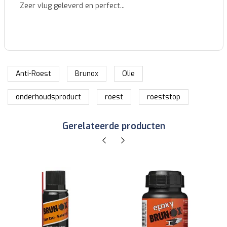
Identieke nummerplaat zoals de originele, zeer goede
kwaliteit voor een heel goede prijs en snel geleverd....
Anti-Roest
Brunox
Olie
onderhoudsproduct
roest
roeststop
Gerelateerde producten