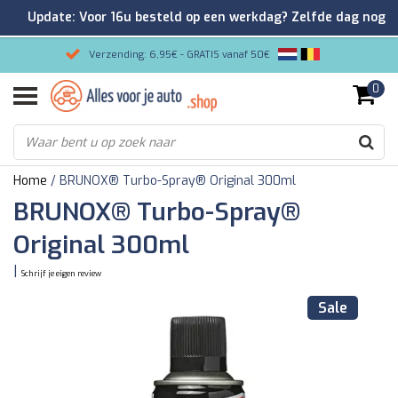
Update: Voor 16u besteld op een werkdag? Zelfde dag nog
verzonden!
Verzending: 6,95€ - GRATIS vanaf 50€
0
Gemakkelijk bestellen/Veilig betalen
9.2/10 Klantenrating via Kiyoh!
Home
/
BRUNOX® Turbo-Spray® Original 300ml
BRUNOX® Turbo-Spray®
Original 300ml
|
Schrijf je eigen review
Sale