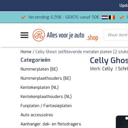
Update
Verzending: 6,95€ - GRATIS vanaf 50€
Home
/
Celly Ghost zelfklevende metalen platen (2 stuk
Celly Gho
Categorieën
Merk:
Celly
|
Schri
Nummerplaten (BE)
Nummerplaathouders (BE)
Kentekenplaten (NL)
Kentekenplaathouders (NL)
Funplaten / Fantasieplaten
Auto accessoires
Aanhanger, dak- en fietsdragers