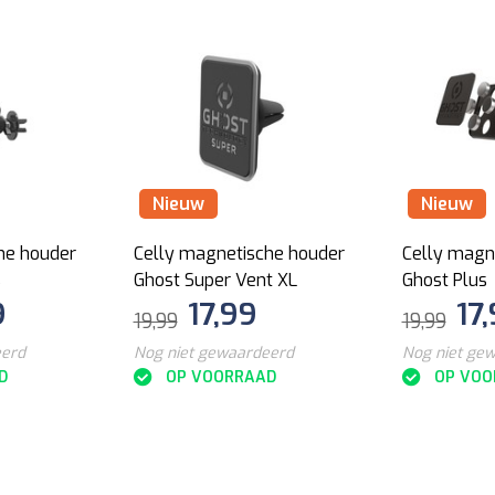
Nieuw
Nieuw
he houder
Celly magnetische houder
Celly magn
s
Ghost Super Vent XL
Ghost Plus
9
17,99
17
19,99
19,99
eerd
Nog niet gewaardeerd
Nog niet ge
D
OP VOORRAAD
OP VOO