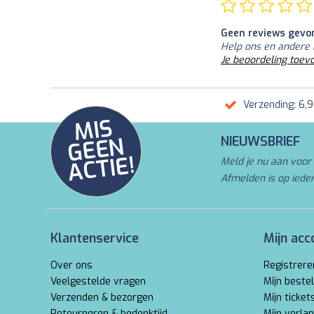
Geen reviews gevo
Help ons en andere 
Je beoordeling toev
Verzending: 6,
MI
S
G
E
E
A
C
TI
N
NIEUWSBRIEF
E!
Meld je nu aan voor 
Afmelden is op iede
Klantenservice
Mijn acc
Over ons
Registrere
Veelgestelde vragen
Mijn bestel
Verzenden & bezorgen
Mijn ticket
Retourneren & bedenktijd
Mijn verlan