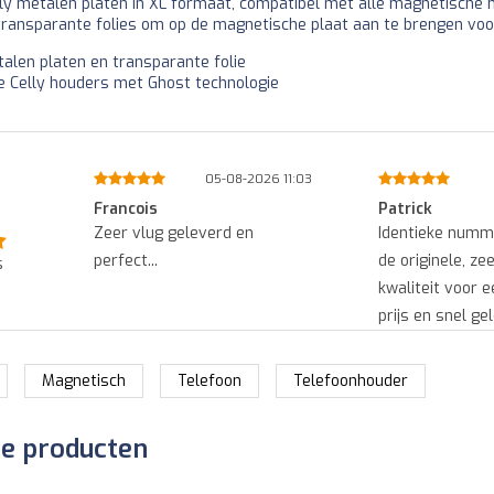
ly metalen platen in XL formaat, compatibel met alle magnetische
transparante folies om op de magnetische plaat aan te brengen vo
alen platen en transparante folie
le Celly houders met Ghost technologie
0:06
05-08-2026 11:03
Francois
Patrick
an
Zeer vlug geleverd en
Identieke numm
.
perfect...
de originele, ze
s
duct
kwaliteit voor 
an
prijs en snel gel
Magnetisch
Telefoon
Telefoonhouder
de producten