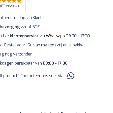
083
reviews
ntbeoordeling via Kiyoh!
 bezorging
vanaf 50€
nlijke
klantenservice
via
Whatsapp
09:00 - 17:00
jd: Bestel voor 16u van ma tem vrij en je pakket
ag nog verzonden
kdagen bereikbaar van
09:00
-
17:00
it product? Contacteer ons snel via