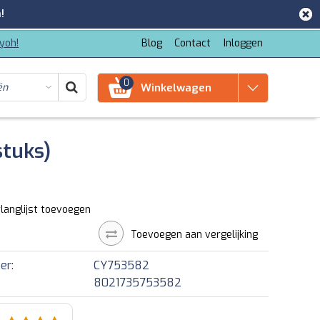
!
iyoh!
Blog
Contact
Inloggen
0
Winkelwagen
stuks)
langlijst toevoegen
Toevoegen aan vergelijking
er:
CY753582
8021735753582