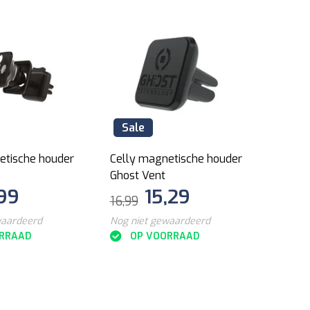
Sale
Nie
etische houder
Celly magnetische houder
Celly
Ghost Vent
Ghost 
,99
15,29
16,99
12,99
waardeerd
Nog niet gewaardeerd
Nog ni
RRAAD
OP VOORRAAD
O