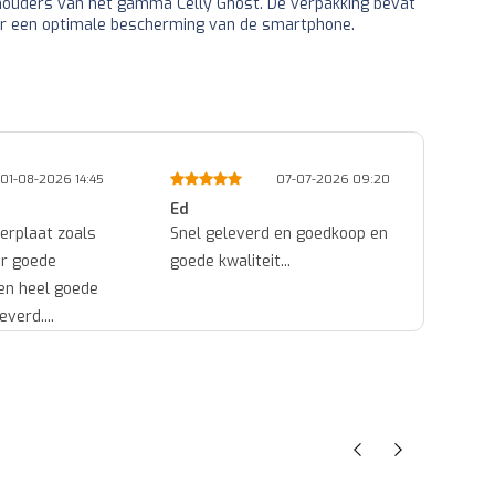
 houders van het gamma Celly Ghost. De verpakking bevat
or een optimale bescherming van de smartphone.
01-08-2026 14:45
07-07-2026 09:20
Ed
Mich
erplaat zoals
Snel geleverd en goedkoop en
ok...
er goede
goede kwaliteit...
een heel goede
everd....