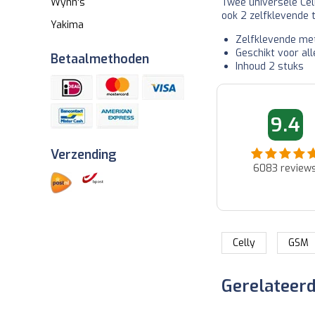
Twee universele Cel
Wynn's
ook 2 zelfklevende 
Yakima
Zelfklevende met
Geschikt voor al
Betaalmethoden
Inhoud 2 stuks
06-06-2026 08:52
01-06-2026 1
9.4
Ad
Jan
Snel en netjes afgeleverd...
Binnen paar uur reactie v
Verzending
klantenservice via de mail
6083
review
Snelle oplossing voor pro
dat buiten hun fout niet a
verwachting voldoet....
Celly
GSM
Gerelateer