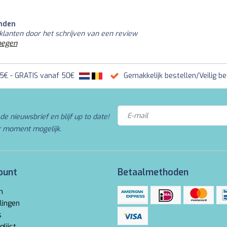
nden
klanten door het schrijven van een review
oegen
95€ - GRATIS vanaf 50€
Gemakkelijk bestellen/Veilig be
de nieuwsbrief en blijf up to date!
r moment mogelijk.
ount
Betaalmethoden
n
lingen
s
glijst