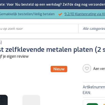
: Voor 16u besteld op een werkdag? Zelfde dag nog verzonden
Gemakkelijk bestellen/Veilig betalen
9.2/10 Klantenrating via K
s)
st zelfklevende metalen platen (2 
jf je eigen review
Aan ver
Nieuw
Artikelnumm
EAN: