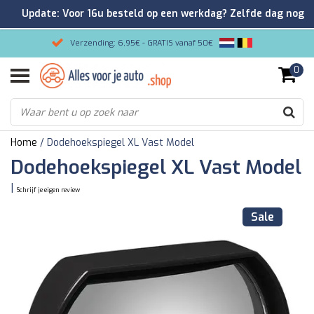
Update: Voor 16u besteld op een werkdag? Zelfde dag nog
verzonden!
Verzending: 6,95€ - GRATIS vanaf 50€
0
Gemakkelijk bestellen/Veilig betalen
9.2/10 Klantenrating via Kiyoh!
Home
/
Dodehoekspiegel XL Vast Model
Dodehoekspiegel XL Vast Model
|
Schrijf je eigen review
Sale