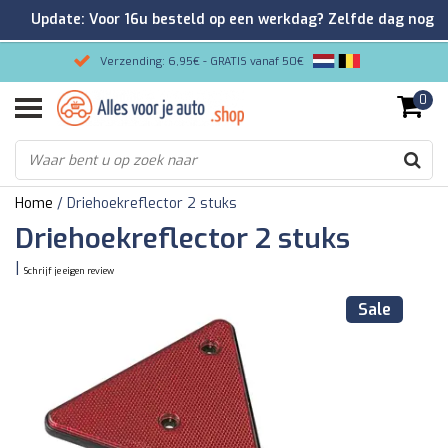
Update: Voor 16u besteld op een werkdag? Zelfde dag nog
verzonden!
Verzending: 6,95€ - GRATIS vanaf 50€
0
Gemakkelijk bestellen/Veilig betalen
9.2/10 Klantenrating via Kiyoh!
Home
/
Driehoekreflector 2 stuks
Driehoekreflector 2 stuks
|
Schrijf je eigen review
Sale