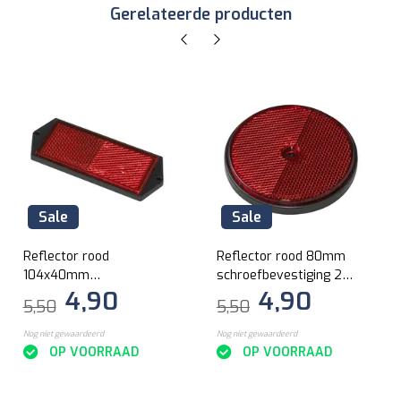
Gerelateerde producten
Sale
Sale
Reflector rood
Reflector rood 80mm
104x40mm
schroefbevestiging 2
4,90
4,90
schroefbevestiging 2
stuks
5,50
5,50
stuks
Nog niet gewaardeerd
Nog niet gewaardeerd
OP VOORRAAD
OP VOORRAAD