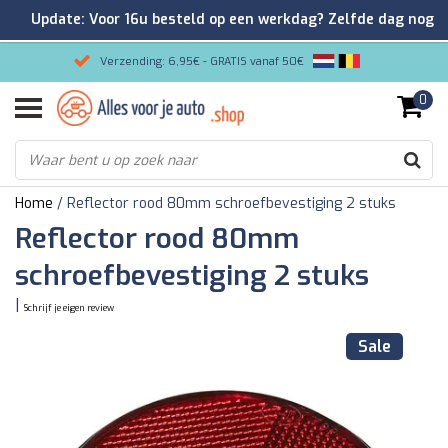
Update: Voor 16u besteld op een werkdag? Zelfde dag nog
verzonden!
Verzending: 6,95€ - GRATIS vanaf 50€
0
Gemakkelijk bestellen/Veilig betalen
9.2/10 Klantenrating via Kiyoh!
Home
/
Reflector rood 80mm schroefbevestiging 2 stuks
Reflector rood 80mm
schroefbevestiging 2 stuks
|
Schrijf je eigen review
Sale