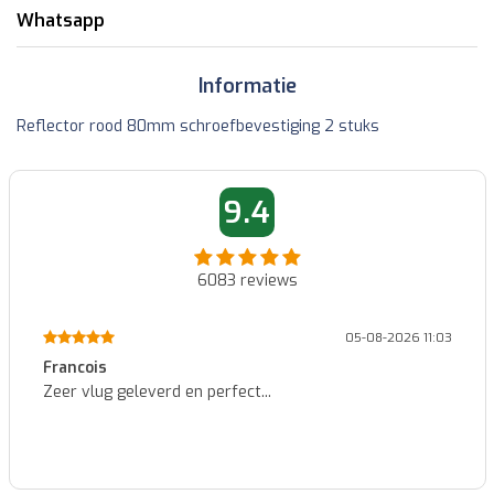
Whatsapp
Informatie
Reflector rood 80mm schroefbevestiging 2 stuks
9.4
6083
reviews
05-08-2026 11:03
Patrick
Identieke nummerplaat zoals de or
kwaliteit voor een heel goede prijs 