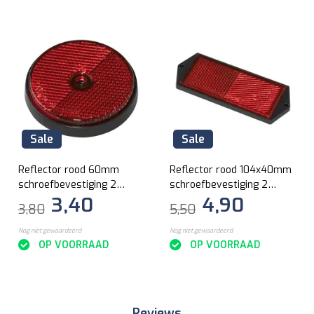
Sale
Sale
Reflector rood 60mm
Reflector rood 104x40mm
schroefbevestiging 2
schroefbevestiging 2
3,40
4,90
stuks
stuks
3,80
5,50
Nog niet gewaardeerd
Nog niet gewaardeerd
OP VOORRAAD
OP VOORRAAD
Reviews