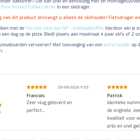
zonder dakkoffer? Dat kan snel en eenvoudig met dit montagesyste
Pure Instinct E-Bike carrier
in een skidrager.
ng van dit product ontvangt u alleen de skihouder! Fietsdrager e
uiken met de
Peruzzo back box GP – trekhaakkoffer
, hierdoor win je
 een dag op de piste. Biedt plaats aan maximaal 4 paar ski's of 2 
of snowboarden vervoeren? Met toevoeging van een
extra houder
op d
n.
11:03
01-08-2026 14:45
0
Patrick
Ed
Identieke nummerplaat zoals
Snel geleverd 
de originele, zeer goede
goede kwaliteit..
s
kwaliteit voor een heel goede
prijs en snel geleverd....