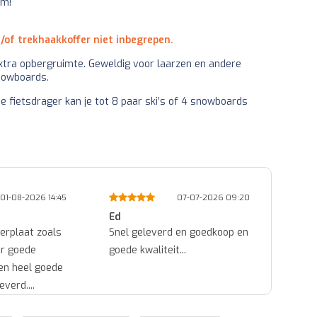
em!
n/of trekhaakkoffer niet inbegrepen.
 extra opbergruimte. Geweldig voor laarzen en andere
snowboards.
e fietsdrager kan je tot 8 paar ski’s of 4 snowboards
7-07-2026 09:20
05-07-2026 11:08
Michel
Dian
en goedkoop en
ok...
Goed 
.
Het z
voorb
daadwe