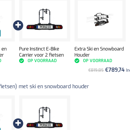
Pure Instinct E-Bike
Extra Ski en Snowboard
i en
Carrier voor 2 fietsen
Houder
er
OP VOORRAAD
OP VOORRAAD
D
€789,74
€819,85
In
 fietsen) met ski en snowboard houder