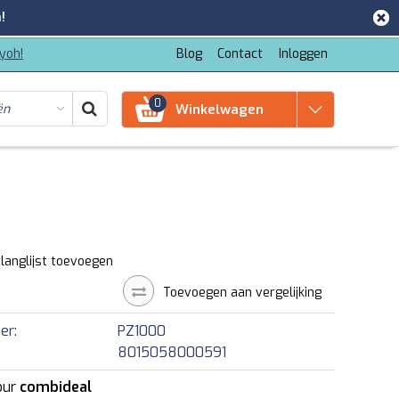
!
iyoh!
Blog
Contact
Inloggen
0
Winkelwagen
langlijst toevoegen
Toevoegen aan vergelijking
er:
PZ1000
8015058000591
our
combideal