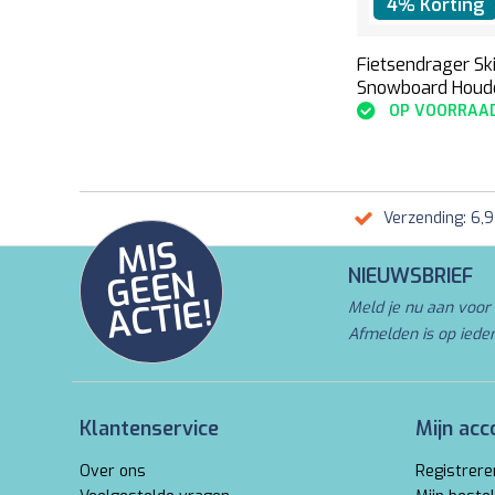
4% Korting
Fietsendrager Sk
Snowboard Houd
OP VOORRAA
Verzending: 6,
MI
S
G
E
E
A
C
TI
N
NIEUWSBRIEF
E!
Meld je nu aan voor 
Afmelden is op iede
Klantenservice
Mijn acc
Over ons
Registrere