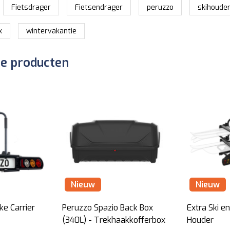
Fietsdrager
Fietsendrager
peruzzo
skihoude
x
wintervakantie
de producten
Nieuw
Nieuw
ke Carrier
Peruzzo Spazio Back Box
Extra Ski 
(340L) - Trekhaakkofferbox
Houder