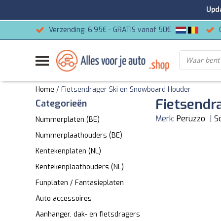
Update
Verzending: 6,95€ - GRATIS vanaf 50€
Home
/
Fietsendrager Ski en Snowboard Houder
Fietsendr
Categorieën
Merk:
Peruzzo
|
Sc
Nummerplaten (BE)
Nummerplaathouders (BE)
Kentekenplaten (NL)
Kentekenplaathouders (NL)
Funplaten / Fantasieplaten
Auto accessoires
Aanhanger, dak- en fietsdragers