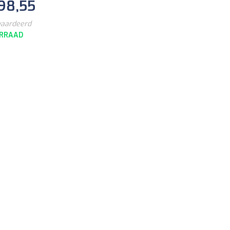
98,55
waardeerd
RRAAD