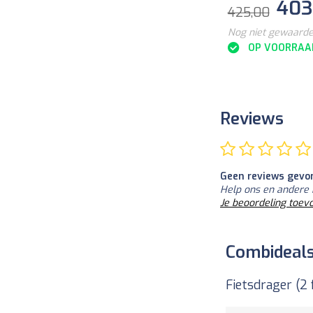
403
425,00
Nog niet gewaard
OP VOORRAA
Reviews
Geen reviews gevo
Help ons en andere 
Je beoordeling toev
Combideal
Fietsdrager (2