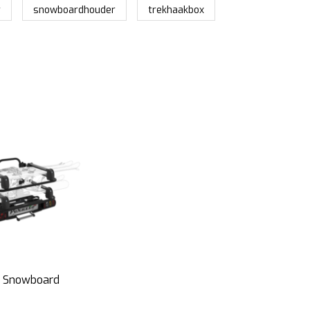
r
snowboardhouder
trekhaakbox
en Snowboard