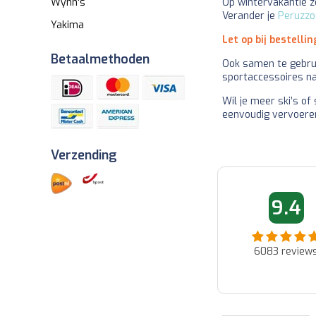
Op wintervakantie 
Wynn's
Verander je
Peruzzo 
Yakima
Let op bij bestelli
Betaalmethoden
Ook samen te gebr
sportaccessoires na
Wil je meer ski’s 
eenvoudig vervoere
Verzending
01-06-2026 10:06
05-08-2026 
9.4
Jan
Francois
Binnen paar uur reactie van
Zeer vlug geleverd en
klantenservice via de mail.
perfect...
6083
review
Snelle oplossing voor product
dat buiten hun fout niet aan
verwachting voldoet....