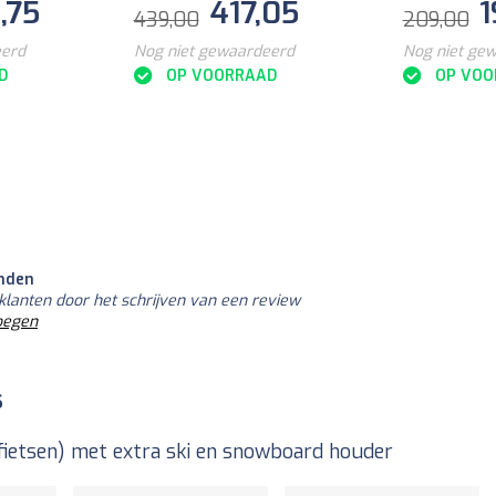
,75
417,05
1
439,00
209,00
eerd
Nog niet gewaardeerd
Nog niet ge
D
OP VOORRAAD
OP VOO
nden
klanten door het schrijven van een review
oegen
s
 fietsen) met extra ski en snowboard houder