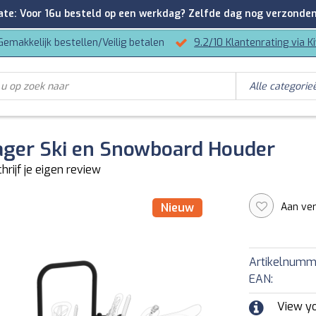
: Voor 16u besteld op een werkdag? Zelfde dag nog verzonden
Gemakkelijk bestellen/Veilig betalen
9.2/10 Klantenrating via K
ager Ski en Snowboard Houder
hrijf je eigen review
Aan ver
Nieuw
Artikelnumm
EAN:
View y