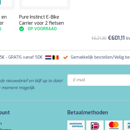
Pure Instinct E-Bike
i en
Carrier voor 2 fietsen
er
OP VOORRAAD
D
€601,11
€621,30
In
95€ - GRATIS vanaf 50€
Gemakkelijk bestellen/Veilig be
de nieuwsbrief en blijf up to date!
r moment mogelijk.
ount
Betaalmethoden
n