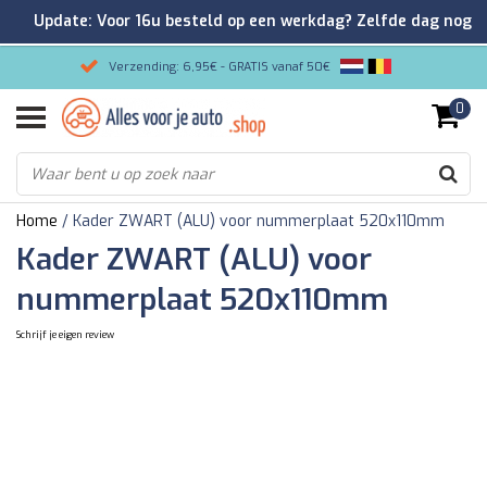
Update: Voor 16u besteld op een werkdag? Zelfde dag nog
verzonden!
Verzending: 6,95€ - GRATIS vanaf 50€
0
Gemakkelijk bestellen/Veilig betalen
9.2/10 Klantenrating via Kiyoh!
Home
/
Kader ZWART (ALU) voor nummerplaat 520x110mm
Kader ZWART (ALU) voor
nummerplaat 520x110mm
Schrijf je eigen review