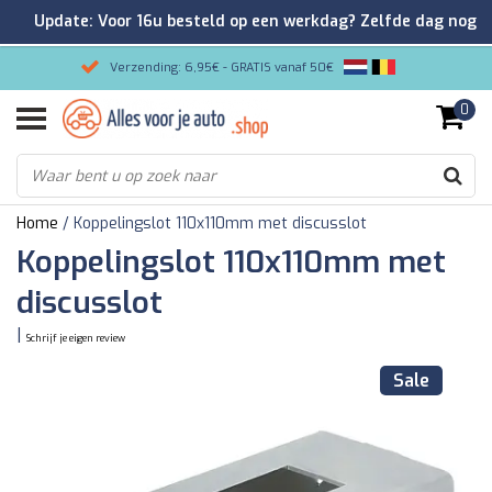
Update: Voor 16u besteld op een werkdag? Zelfde dag nog
verzonden!
Verzending: 6,95€ - GRATIS vanaf 50€
0
Gemakkelijk bestellen/Veilig betalen
9.2/10 Klantenrating via Kiyoh!
Home
/
Koppelingslot 110x110mm met discusslot
Koppelingslot 110x110mm met
discusslot
|
Schrijf je eigen review
Sale