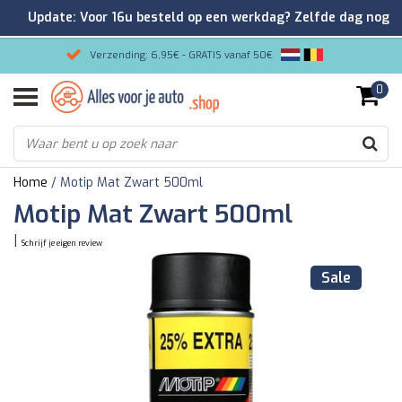
Update: Voor 16u besteld op een werkdag? Zelfde dag nog
verzonden!
Verzending: 6,95€ - GRATIS vanaf 50€
0
Gemakkelijk bestellen/Veilig betalen
9.2/10 Klantenrating via Kiyoh!
Home
/
Motip Mat Zwart 500ml
Motip Mat Zwart 500ml
|
Schrijf je eigen review
Sale