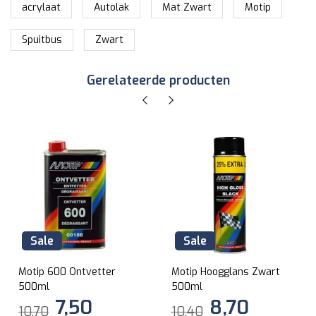
acrylaat
Autolak
Mat Zwart
Motip
Spuitbus
Zwart
Gerelateerde producten
Sale
Sale
Motip 600 Ontvetter
Motip Hoogglans Zwart
500ml
500ml
7,50
8,70
10,70
10,40