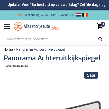
Update: Voor 16u besteld op een werkdag? Zelfde dag nog
verzonden!
Verzending: 6,95€ - GRATIS vanaf 50€
0
Gemakkelijk bestellen/Veilig betalen
9.2/10 Klantenrating via Kiyoh!
Home
/
Panorama Achteruitkijkspiegel
Panorama Achteruitkijkspiegel
|
Schrijf je eigen review
Sale