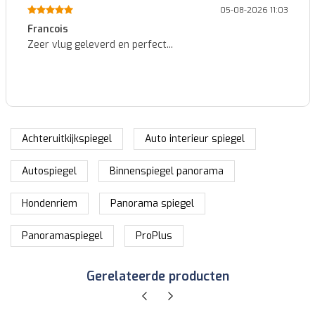
05-08-2026 11:03
Patrick
erfect...
Identieke nummerplaat zoa
kwaliteit voor een heel goe
Achteruitkijkspiegel
Auto interieur spiegel
Autospiegel
Binnenspiegel panorama
Hondenriem
Panorama spiegel
Panoramaspiegel
ProPlus
Gerelateerde producten