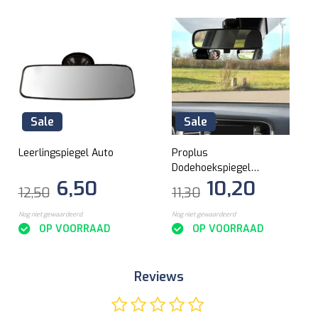
Sale
Sale
Leerlingspiegel Auto
Proplus
Dodehoekspiegel
6,50
10,20
rechthoekig (2 stuks)
12,50
11,30
Nog niet gewaardeerd
Nog niet gewaardeerd
OP VOORRAAD
OP VOORRAAD
Reviews