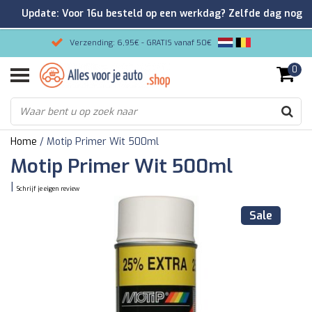
Update: Voor 16u besteld op een werkdag? Zelfde dag nog
verzonden!
Verzending: 6,95€ - GRATIS vanaf 50€
0
Gemakkelijk bestellen/Veilig betalen
9.2/10 Klantenrating via Kiyoh!
Home
/
Motip Primer Wit 500ml
Motip Primer Wit 500ml
|
Schrijf je eigen review
Sale