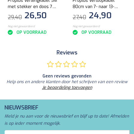
Proplus Verlengkabel 5M
Proplus Verloopkabel
met stekker en doos 7-
80cm van 7- naar 13-
26,50
24,90
polig
polig
29,40
27,40
Nog niet gewaardeerd
Nog niet gewaardeerd
OP VOORRAAD
OP VOORRAAD
Reviews
Geen reviews gevonden
Help ons en andere klanten door het schrijven van een review
Je beoordeling toevoegen
NIEUWSBRIEF
Meld je nu aan voor de nieuwsbrief en blijf up to date! Afmelden
is op ieder moment mogelijk.