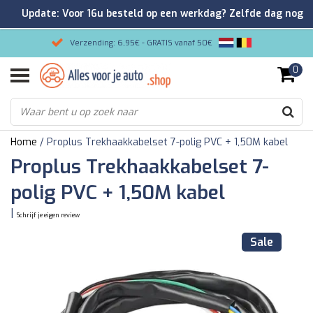
Update: Voor 16u besteld op een werkdag? Zelfde dag nog
verzonden!
Verzending: 6,95€ - GRATIS vanaf 50€
0
Gemakkelijk bestellen/Veilig betalen
9.2/10 Klantenrating via Kiyoh!
Home
/
Proplus Trekhaakkabelset 7-polig PVC + 1,50M kabel
Proplus Trekhaakkabelset 7-
polig PVC + 1,50M kabel
|
Schrijf je eigen review
Sale