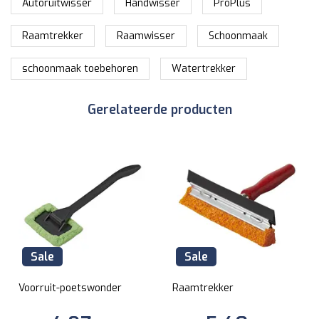
Autoruitwisser
Handwisser
ProPlus
Raamtrekker
Raamwisser
Schoonmaak
schoonmaak toebehoren
Watertrekker
Gerelateerde producten
Sale
Sale
Voorruit-poetswonder
Raamtrekker