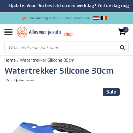
Update: Voor 16u besteld op een werkdag? Zelfde dag nog
verzonden!
Verzending: 6,95€ - GRATIS vanaf 50€
0
Gemakkelijk bestellen/Veilig betalen
9.2/10 Klantenrating via Kiyoh!
Home
/
Watertrekker Silicone 30cm
Watertrekker Silicone 30cm
|
Schrijf je eigen review
Sale