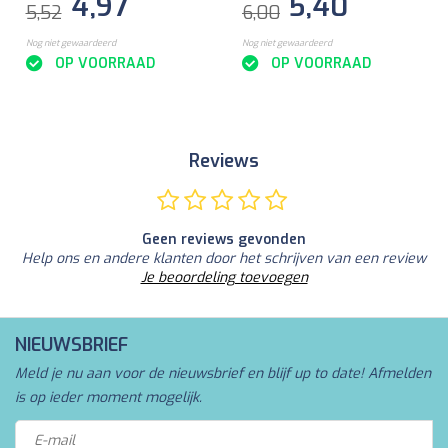
4,97
5,40
5,52
6,00
Nog niet gewaardeerd
Nog niet gewaardeerd
OP VOORRAAD
OP VOORRAAD
Reviews
Geen reviews gevonden
Help ons en andere klanten door het schrijven van een review
Je beoordeling toevoegen
NIEUWSBRIEF
Meld je nu aan voor de nieuwsbrief en blijf up to date! Afmelden
is op ieder moment mogelijk.