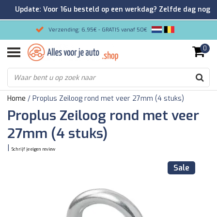
Update: Voor 16u besteld op een werkdag? Zelfde dag nog
verzonden!
Verzending: 6,95€ - GRATIS vanaf 50€
0
Gemakkelijk bestellen/Veilig betalen
9.2/10 Klantenrating via Kiyoh!
Home
/
Proplus Zeiloog rond met veer 27mm (4 stuks)
Proplus Zeiloog rond met veer
27mm (4 stuks)
|
Schrijf je eigen review
Sale