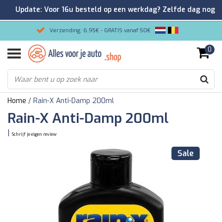
Update: Voor 16u besteld op een werkdag? Zelfde dag nog
verzonden!
Verzending: 6,95€ - GRATIS vanaf 50€
0
Gemakkelijk bestellen/Veilig betalen
9.2/10 Klantenrating via Kiyoh!
Home
/
Rain-X Anti-Damp 200ml
Rain-X Anti-Damp 200ml
|
Schrijf je eigen review
Sale