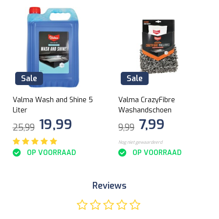
Sale
Sale
Valma Wash and Shine 5
Valma CrazyFibre
Liter
Washandschoen
19,99
7,99
25,99
9,99
Nog niet gewaardeerd
OP VOORRAAD
OP VOORRAAD
Reviews