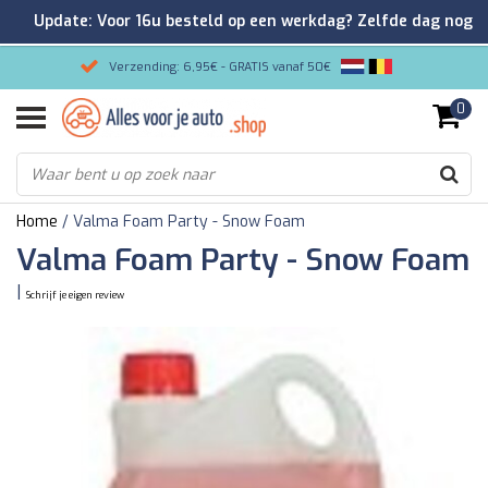
Update: Voor 16u besteld op een werkdag? Zelfde dag nog
verzonden!
Verzending: 6,95€ - GRATIS vanaf 50€
0
Gemakkelijk bestellen/Veilig betalen
9.2/10 Klantenrating via Kiyoh!
Home
/
Valma Foam Party - Snow Foam
Valma Foam Party - Snow Foam
|
Schrijf je eigen review