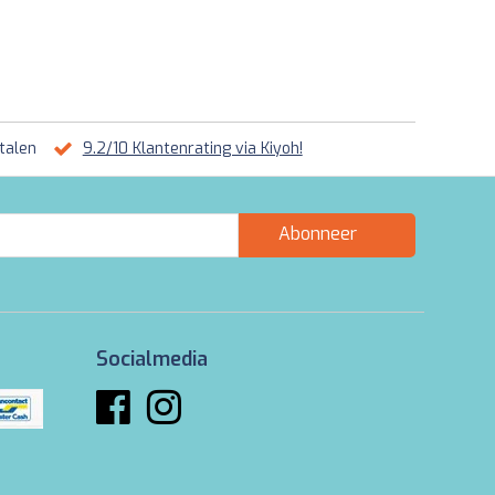
talen
9.2/10 Klantenrating via Kiyoh!
Abonneer
Socialmedia