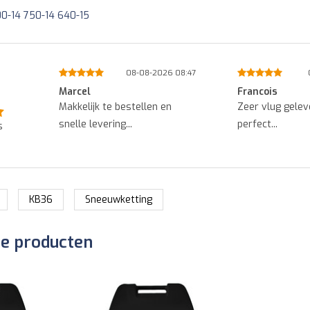
00-14 750-14 640-15
8:52
08-08-2026 08:47
Marcel
Francois
.
Makkelijk te bestellen en
Zeer vlug gelev
snelle levering...
perfect...
s
KB36
Sneeuwketting
de producten