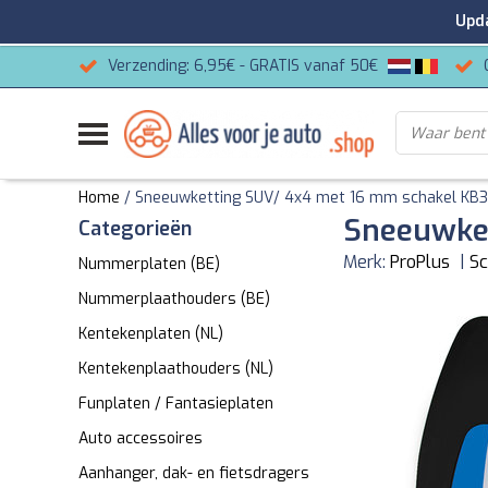
Update
Verzending: 6,95€ - GRATIS vanaf 50€
Home
/
Sneeuwketting SUV/ 4x4 met 16 mm schakel KB
Sneeuwke
Categorieën
Merk:
ProPlus
|
Sc
Nummerplaten (BE)
Nummerplaathouders (BE)
Kentekenplaten (NL)
Kentekenplaathouders (NL)
Funplaten / Fantasieplaten
Auto accessoires
Aanhanger, dak- en fietsdragers