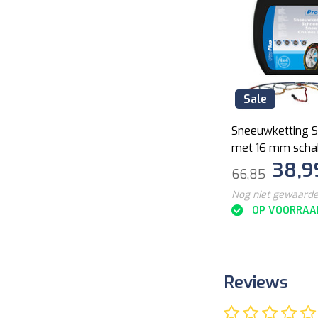
Sale
Sneeuwketting S
met 16 mm scha
38,9
66,85
Nog niet gewaard
OP VOORRAA
Reviews