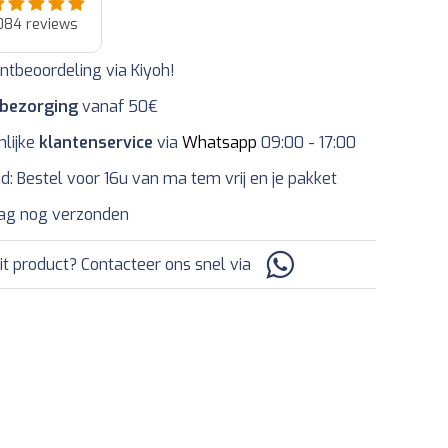
084
reviews
ntbeoordeling via Kiyoh!
 bezorging
vanaf 50€
nlijke
klantenservice
via
Whatsapp
09:00 - 17:00
jd: Bestel voor 16u van ma tem vrij en je pakket
ag nog verzonden
it product? Contacteer ons snel via