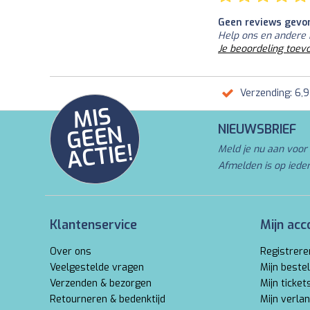
Geen reviews gevo
Help ons en andere 
Je beoordeling toev
Verzending: 6,
MI
S
G
E
E
A
C
TI
N
NIEUWSBRIEF
E!
Meld je nu aan voor 
Afmelden is op iede
Klantenservice
Mijn acc
Over ons
Registrere
Veelgestelde vragen
Mijn bestel
Verzenden & bezorgen
Mijn ticket
Retourneren & bedenktijd
Mijn verlan