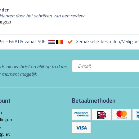
nden
klanten door het schrijven van een review
oegen
95€ - GRATIS vanaf 50€
Gemakkelijk bestellen/Veilig be
de nieuwsbrief en blijf up to date!
r moment mogelijk.
ount
Betaalmethoden
n
lingen
s
glijst