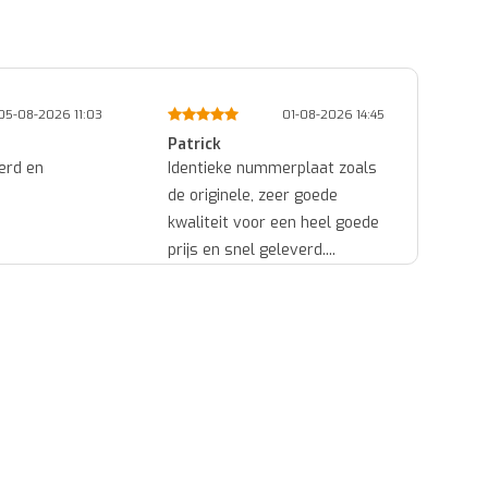
05-08-2026 11:03
01-08-2026 14:45
Patrick
Ed
erd en
Identieke nummerplaat zoals
Snel 
de originele, zeer goede
goede
kwaliteit voor een heel goede
prijs en snel geleverd....