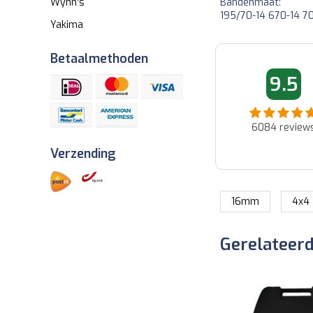
Bandenmaat:
Wynn's
195/70-14 670-14 7
Yakima
Betaalmethoden
06-06-2026 09:09
06-06-2026 0
9.5
Fred
Ad
Fijne website goede prijzen en
Snel en netjes afgeleverd..
snele verzending...
6084
review
Verzending
16mm
4x4
Gerelateer