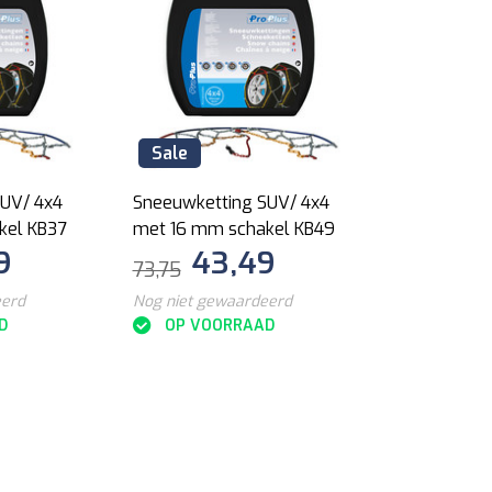
Sale
UV/ 4x4
Sneeuwketting SUV/ 4x4
kel KB37
met 16 mm schakel KB49
9
43,49
73,75
eerd
Nog niet gewaardeerd
D
OP VOORRAAD