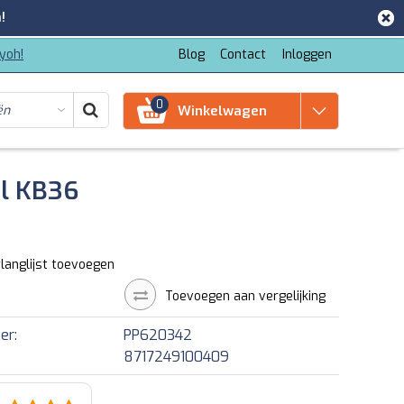
!
iyoh!
Blog
Contact
Inloggen
0
Winkelwagen
l KB36
langlijst toevoegen
Toevoegen aan vergelijking
er:
PP620342
8717249100409