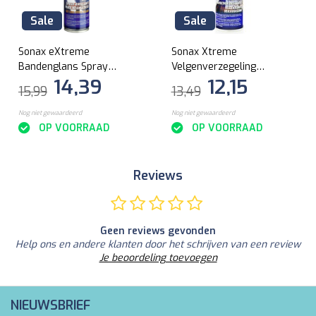
Sale
Sale
Sonax eXtreme
Sonax Xtreme
Bandenglans Spray
Velgenverzegeling
14,39
12,15
400ml
250ml
15,99
13,49
Nog niet gewaardeerd
Nog niet gewaardeerd
OP VOORRAAD
OP VOORRAAD
Reviews
Geen reviews gevonden
Help ons en andere klanten door het schrijven van een review
Je beoordeling toevoegen
NIEUWSBRIEF