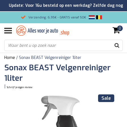
Update: Voor 16u besteld op een werkdag? Zelfde dag nog
verzonden!
Verzending: 6,95€ - GRATIS vanaf 50€
0
Gemakkelijk bestellen/Veilig betalen
9.2/10 Klantenrating via Kiyoh!
Home
/
Sonax BEAST Velgenreiniger 1liter
Sonax BEAST Velgenreiniger
1liter
|
Schrijf je eigen review
Sale