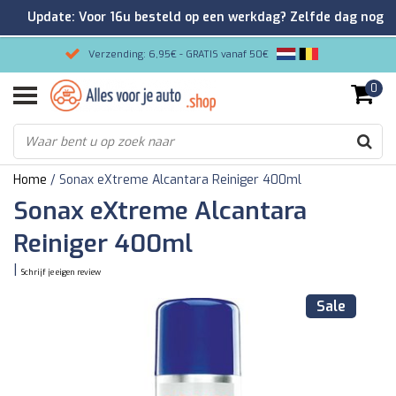
Update: Voor 16u besteld op een werkdag? Zelfde dag nog
verzonden!
Verzending: 6,95€ - GRATIS vanaf 50€
0
Gemakkelijk bestellen/Veilig betalen
9.2/10 Klantenrating via Kiyoh!
Home
/
Sonax eXtreme Alcantara Reiniger 400ml
Sonax eXtreme Alcantara
Reiniger 400ml
|
Schrijf je eigen review
Sale