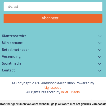
Abonneer
Klantenservice
Mijn account
Betaalmethoden
Verzending
Socialmedia
Contact
© Copyright 2026 AllesVoorJeAuto.shop Powered by
Lightspeed
All rights reserved by
InStijl Media
Beoordeling op
KiyOh
voor AllesVoorJeAuto.shop: 9.4/10 (6083
Door het gebruiken van onze website, ga je akkoord met het gebruik van cooki
beoordelingen)