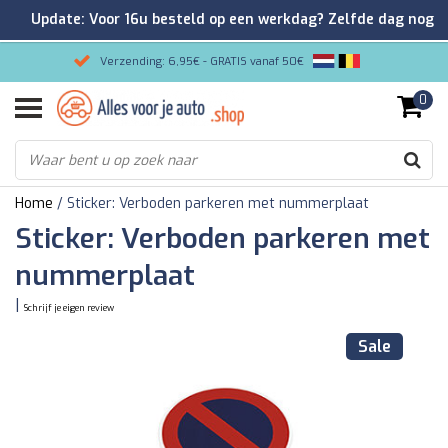
Update: Voor 16u besteld op een werkdag? Zelfde dag nog
verzonden!
Verzending: 6,95€ - GRATIS vanaf 50€
0
Gemakkelijk bestellen/Veilig betalen
9.2/10 Klantenrating via Kiyoh!
Home
/
Sticker: Verboden parkeren met nummerplaat
Sticker: Verboden parkeren met
nummerplaat
|
Schrijf je eigen review
Sale