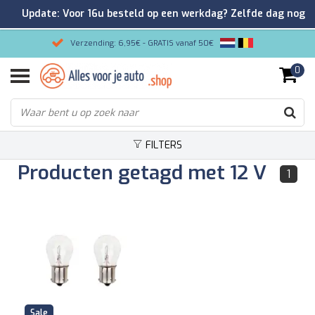
Update: Voor 16u besteld op een werkdag? Zelfde dag nog
verzonden!
Verzending: 6,95€ - GRATIS vanaf 50€
0
Gemakkelijk bestellen/Veilig betalen
9.2/10 Klantenrating via Kiyoh!
FILTERS
Producten getagd met 12 V
1
Sale