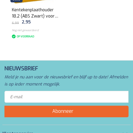
Kentekenplaathouder
18.2 (ABS Zwart) voor
2,95
kentekenplaat
6,99
310x110mm
Nog niet gewaardeerd
OP VOORRAAD
NIEUWSBRIEF
Meld je nu aan voor de nieuwsbrief en blijf up to date! Afmelden
is op ieder moment mogelijk.
Abonneer