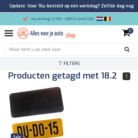
Update: Voor 16u besteld op een werkdag? Zelfde dag nog
verzonden!
Verzending: 6,95€ - GRATIS vanaf 50€
0
Gemakkelijk bestellen/Veilig betalen
9.2/10 Klantenrating via Kiyoh!
FILTERS
Producten getagd met 18.2
1
Sale