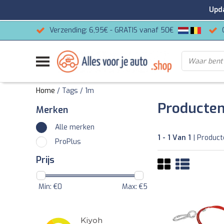
Update
Verzending: 6,95€ - GRATIS vanaf 50€
Home
/
Tags
/
1m
Producten
Merken
Alle merken
1 - 1 Van 1
| Produc
ProPlus
Prijs
Min: €
0
Max: €
5