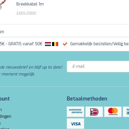
Breekkabel 1m
Lees meer
ten
95€ - GRATIS vanaf 50€
Gemakkelijk bestellen/Veilig be
de nieuwsbrief en blijf up to date!
r moment mogelijk.
ount
Betaalmethoden
n
lingen
s