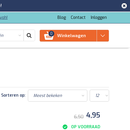
!
iyoh!
Blog
Contact
Inloggen
0
Winkelwagen
Sorteren op:
4,95
6,50
OP VOORRAAD