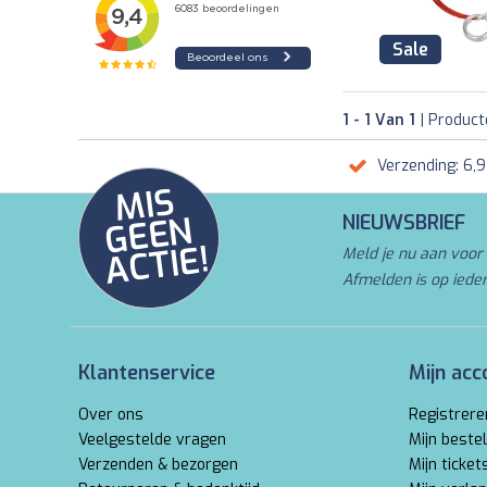
Sale
1 - 1 Van 1
| Produc
Verzending: 6,
MI
S
G
E
E
A
C
TI
N
NIEUWSBRIEF
E!
Meld je nu aan voor 
Afmelden is op iede
Klantenservice
Mijn acc
Over ons
Registrere
Veelgestelde vragen
Mijn bestel
Verzenden & bezorgen
Mijn ticket