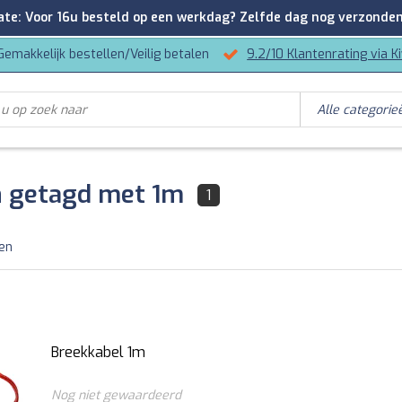
: Voor 16u besteld op een werkdag? Zelfde dag nog verzonden
Gemakkelijk bestellen/Veilig betalen
9.2/10 Klantenrating via K
 getagd met 1m
1
ten
Breekkabel 1m
Nog niet gewaardeerd