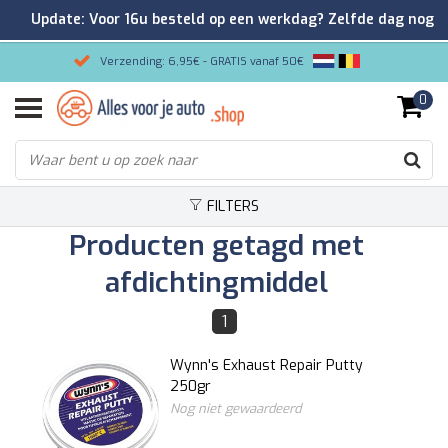
Update: Voor 16u besteld op een werkdag? Zelfde dag nog
verzonden!
Verzending: 6,95€ - GRATIS vanaf 50€
0
Gemakkelijk bestellen/Veilig betalen
9.2/10 Klantenrating via Kiyoh!
FILTERS
Producten getagd met
afdichtingmiddel
1
Wynn's Exhaust Repair Putty
250gr
Nog niet gewaardeerd