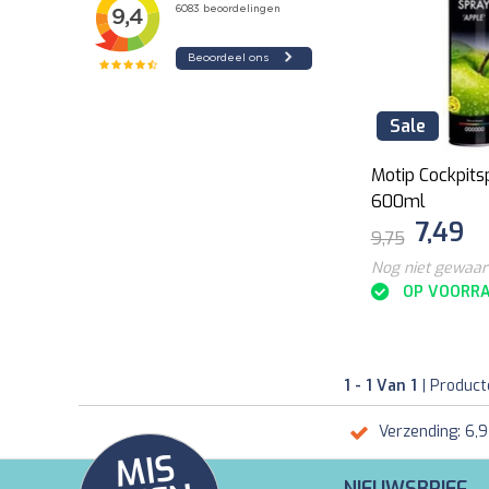
Sale
Motip Cockpits
600ml
7,49
9,75
Nog niet gewaa
OP VOORR
1 - 1 Van 1
| Produc
Verzending: 6,
MI
S
G
E
E
A
C
TI