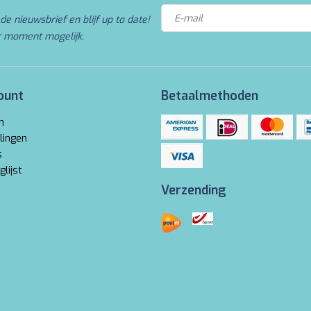
de nieuwsbrief en blijf up to date!
r moment mogelijk.
ount
Betaalmethoden
n
lingen
s
glijst
Verzending