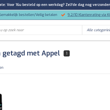
: Voor 16u besteld op een werkdag? Zelfde dag nog verzonden
Gemakkelijk bestellen/Veilig betalen
9.2/10 Klantenrating via K
 getagd met Appel
1
ten