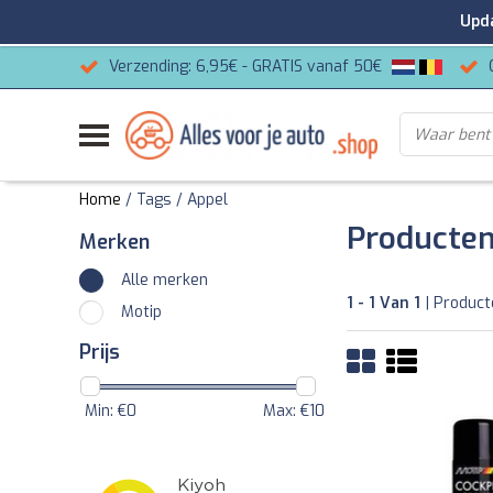
Update
Verzending: 6,95€ - GRATIS vanaf 50€
Home
/
Tags
/
Appel
Producten
Merken
Alle merken
1 - 1 Van 1
| Produc
Motip
Prijs
Min: €
0
Max: €
10