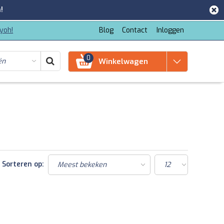
!
iyoh!
Blog
Contact
Inloggen
0
Winkelwagen
Sorteren op: