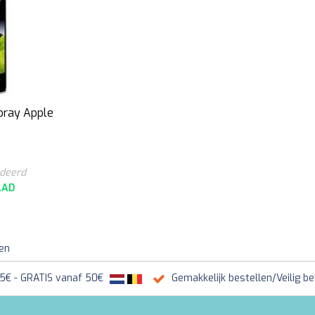
pray Apple
rdeerd
AAD
ten
95€ - GRATIS vanaf 50€
Gemakkelijk bestellen/Veilig be