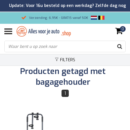
Update: Voor 16u besteld op een werkdag? Zelfde dag nog
verzonden!
Verzending: 6,95€ - GRATIS vanaf 50€
0
Gemakkelijk bestellen/Veilig betalen
9.2/10 Klantenrating via Kiyoh!
FILTERS
Producten getagd met
bagagehouder
1