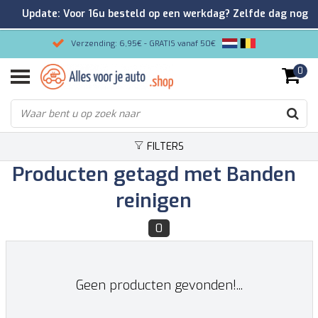
Update: Voor 16u besteld op een werkdag? Zelfde dag nog
verzonden!
Verzending: 6,95€ - GRATIS vanaf 50€
0
Gemakkelijk bestellen/Veilig betalen
9.2/10 Klantenrating via Kiyoh!
FILTERS
Producten getagd met Banden
reinigen
0
Geen producten gevonden!...