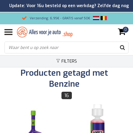
Update: Voor 16u besteld op een werkdag? Zelfde dag nog
verzonden!
Verzending: 6,95€ - GRATIS vanaf 50€
0
Gemakkelijk bestellen/Veilig betalen
9.2/10 Klantenrating via Kiyoh!
FILTERS
Producten getagd met
Benzine
16