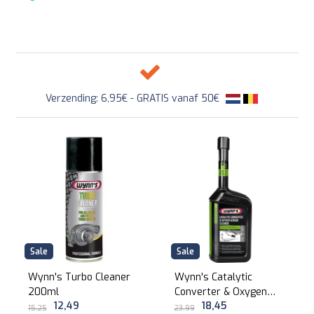
Verzending: 6,95€ - GRATIS vanaf 50€
Sale
Sale
Wynn's Turbo Cleaner
Wynn's Catalytic
200ml
Converter & Oxygen
12,49
18,45
Sensor Cleaner 500ml
15,25
23,99