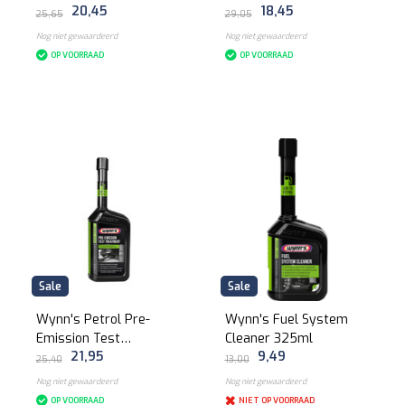
20,45
18,45
500ml
25,65
29,05
Nog niet gewaardeerd
Nog niet gewaardeerd
OP VOORRAAD
OP VOORRAAD
Sale
Sale
Wynn's Petrol Pre-
Wynn's Fuel System
Emission Test
Cleaner 325ml
21,95
9,49
Treatment 500ml
25,40
13,00
Nog niet gewaardeerd
Nog niet gewaardeerd
OP VOORRAAD
NIET OP VOORRAAD