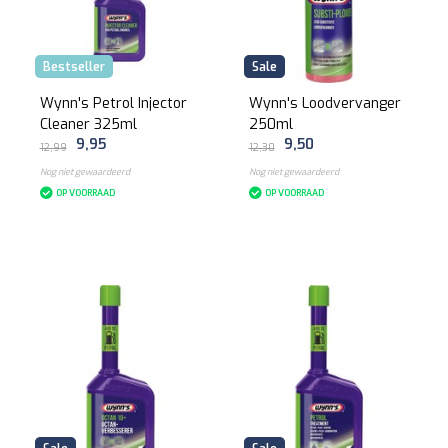
Bestseller
Sale
Wynn's Petrol Injector
Wynn's Loodvervanger
Cleaner 325ml
250ml
9,95
9,50
12,99
12,30
Nog niet gewaardeerd
Nog niet gewaardeerd
OP VOORRAAD
OP VOORRAAD