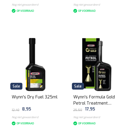
Nog niet gewaardeerd
Nog niet gewaardeerd
OP VOORRAAD
OP VOORRAAD
Sale
Sale
Wynn's Dry Fuel 325ml
Wynn's Formula Gold
Petrol Treatment
8,95
17,95
500ml
12,40
25,50
Nog niet gewaardeerd
Nog niet gewaardeerd
OP VOORRAAD
OP VOORRAAD