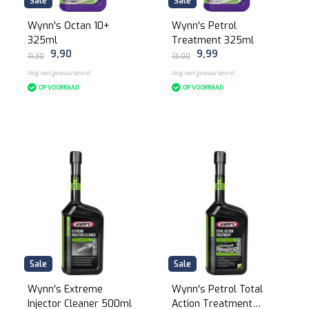
Sale
Sale
Wynn's Octan 10+
Wynn's Petrol
325ml
Treatment 325ml
9,90
9,99
11,30
13,00
Nog niet gewaardeerd
Nog niet gewaardeerd
OP VOORRAAD
OP VOORRAAD
Sale
Sale
Wynn's Extreme
Wynn's Petrol Total
Injector Cleaner 500ml
Action Treatment