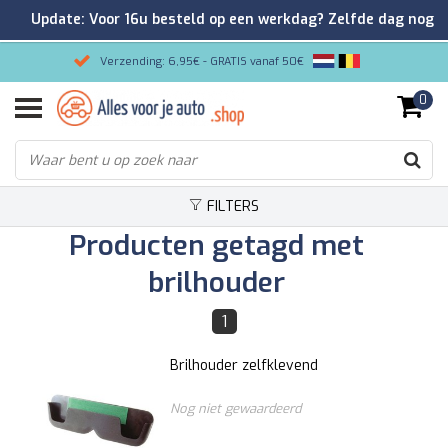
Update: Voor 16u besteld op een werkdag? Zelfde dag nog
verzonden!
Verzending: 6,95€ - GRATIS vanaf 50€
0
Gemakkelijk bestellen/Veilig betalen
9.2/10 Klantenrating via Kiyoh!
FILTERS
Producten getagd met
brilhouder
1
Brilhouder zelfklevend
Nog niet gewaardeerd