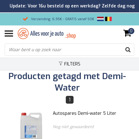
Update: Voor 16u besteld op een werkdag? Zelfde dag nog
verzonden!
Verzending: 6,95€ - GRATIS vanaf 50€
0
Gemakkelijk bestellen/Veilig betalen
9.2/10 Klantenrating via Kiyoh!
FILTERS
Producten getagd met Demi-
Water
1
Autospares Demi-water 5 Liter
Nog niet gewaardeerd