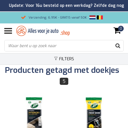
Update: Voor 16u besteld op een werkdag? Zelfde dag nog
verzonden!
Verzending: 6,95€ - GRATIS vanaf 50€
0
Gemakkelijk bestellen/Veilig betalen
9.2/10 Klantenrating via Kiyoh!
FILTERS
Producten getagd met doekjes
5