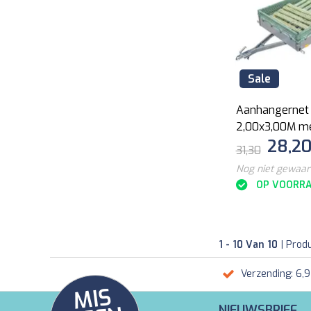
Sale
Aanhangernet
2,00x3,00M me
28,2
Koord
31,30
Nog niet gewaa
OP VOORR
1 - 10 Van 10
| Prod
Verzending: 6,
MI
S
G
E
E
A
C
TI
NIEUWSBRIEF