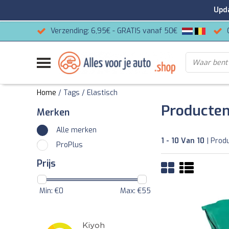
Update
Verzending: 6,95€ - GRATIS vanaf 50€
Home
/
Tags
/
Elastisch
Producten
Merken
Alle merken
1 - 10 Van 10
| Prod
ProPlus
Prijs
Min: €
0
Max: €
55