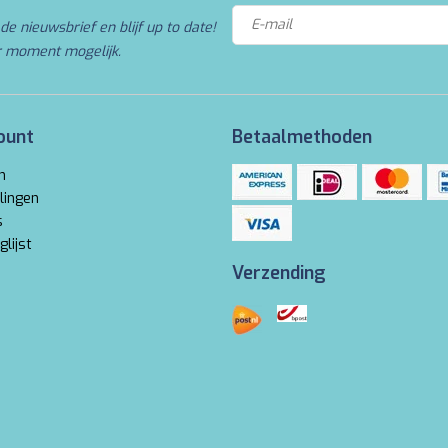
de nieuwsbrief en blijf up to date!
r moment mogelijk.
ount
Betaalmethoden
n
lingen
s
glijst
Verzending