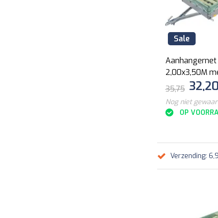
Sale
Aanhangernet
2,00x3,50M me
32,2
Koord
35,75
Nog niet gewaa
OP VOORR
Verzending: 6,