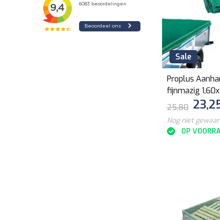
Sale
Proplus Aanha
fijnmazig 1,6
23,2
elastisch koor
25,80
Nog niet gewaa
OP VOORR