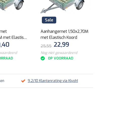
Sale
rnet
Aanhangernet 1,50x2,70M
M met Elastisch
met Elastisch Koord
,40
22,99
25,55
ewaardeerd
Nog niet gewaardeerd
ORRAAD
OP VOORRAAD
len
9.2/10 Klantenrating via Kiyoh!