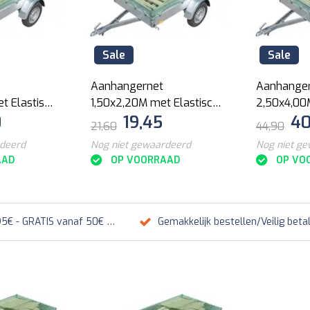
Sale
Sale
Aanhangernet
Aanhange
t Elastisch
1,50x2,20M met Elastisch
2,50x4,00
0
19,45
40
Koord
Koord
21,60
44,90
rdeerd
Nog niet gewaardeerd
Nog niet g
AAD
OP VOORRAAD
OP VO
95€ - GRATIS vanaf 50€
Gemakkelijk bestellen/Veilig beta