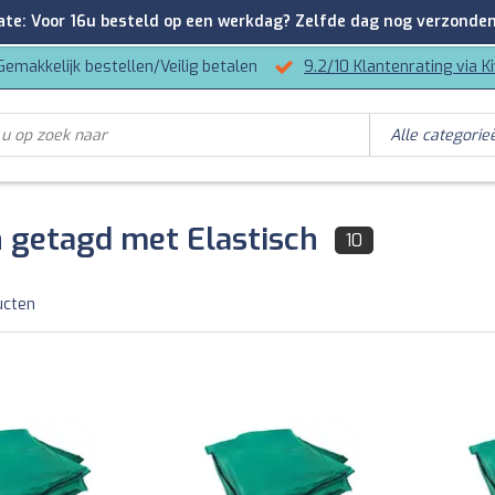
: Voor 16u besteld op een werkdag? Zelfde dag nog verzonden
Gemakkelijk bestellen/Veilig betalen
9.2/10 Klantenrating via K
 getagd met Elastisch
10
ucten