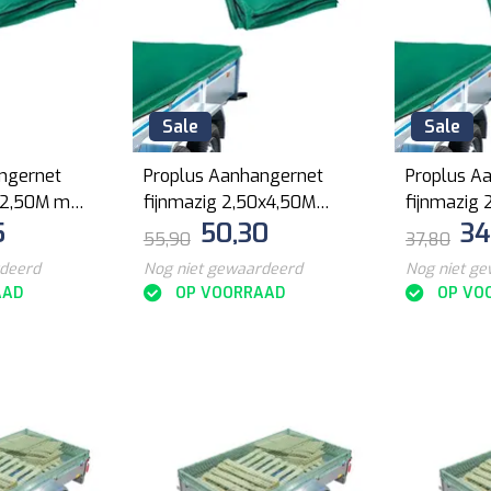
Sale
Sale
ngernet
Proplus Aanhangernet
Proplus A
0x2,50M met
fijnmazig 2,50x4,50M
fijnmazig
5
50,30
34
d
met elastisch koord
met elasti
55,90
37,80
rdeerd
Nog niet gewaardeerd
Nog niet g
AAD
OP VOORRAAD
OP VO