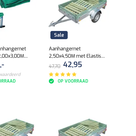
Sale
anhangernet
Aanhangernet
 2,00x3,00M
2,50x4,50M met Elastisch
,-
42,95
sch koord
Koord
47,70
ewaardeerd
ORRAAD
OP VOORRAAD