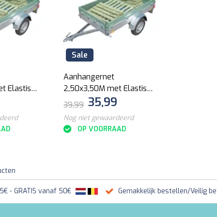
Sale
Aanhangernet
t Elastisch
2,50x3,50M met Elastisch
0
35,99
Koord
39,99
rdeerd
Nog niet gewaardeerd
AAD
OP VOORRAAD
ucten
95€ - GRATIS vanaf 50€
Gemakkelijk bestellen/Veilig be