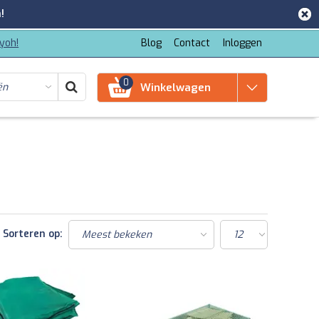
!
iyoh!
Blog
Contact
Inloggen
0
Winkelwagen
Sorteren op: