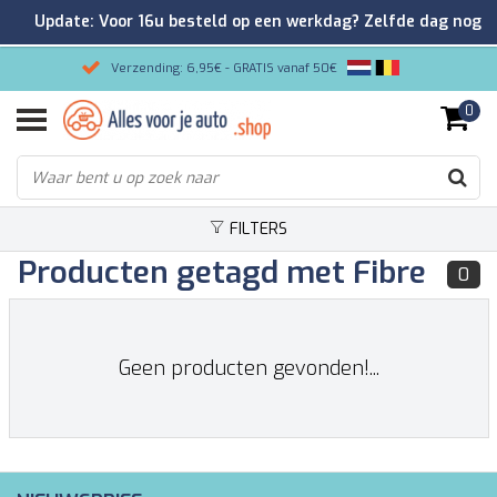
Update: Voor 16u besteld op een werkdag? Zelfde dag nog
verzonden!
Verzending: 6,95€ - GRATIS vanaf 50€
0
Gemakkelijk bestellen/Veilig betalen
9.2/10 Klantenrating via Kiyoh!
FILTERS
Producten getagd met Fibre
0
Geen producten gevonden!...