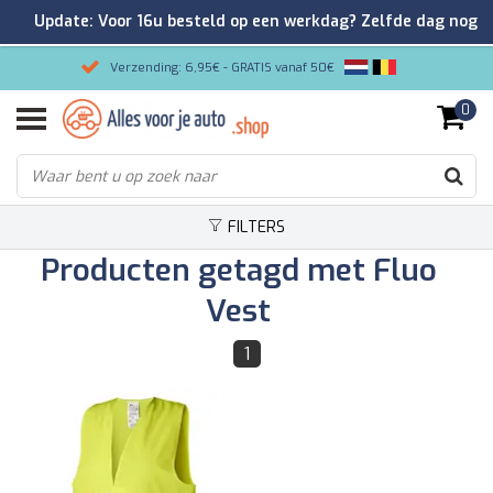
Update: Voor 16u besteld op een werkdag? Zelfde dag nog
verzonden!
Verzending: 6,95€ - GRATIS vanaf 50€
0
Gemakkelijk bestellen/Veilig betalen
9.2/10 Klantenrating via Kiyoh!
FILTERS
Producten getagd met Fluo
Vest
1