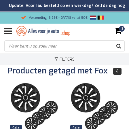
Update: Voor 16u besteld op een werkdag? Zelfde dag nog
verzonden!
Verzending: 6,95€ - GRATIS vanaf 50€
0
Gemakkelijk bestellen/Veilig betalen
9.2/10 Klantenrating via Kiyoh!
FILTERS
Producten getagd met Fox
4
Sale
Sale